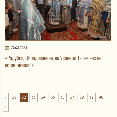
29.08.2025
«Радуйся, Обрадованная, во Успении Твоем нас не
оставляющая!»
«
31
32
33
34
35
36
37
38
39
40
»