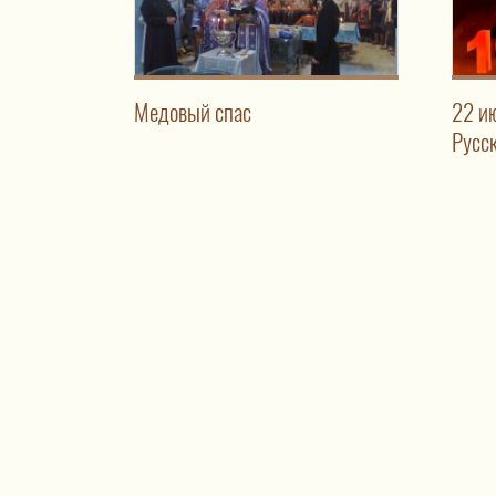
Медовый спас
22 и
Русс