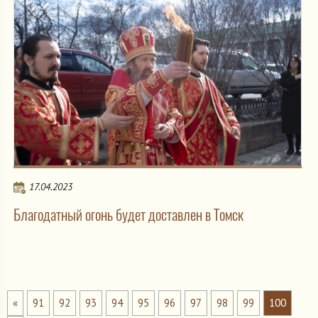
17.04.2023
Благодатный огонь будет доставлен в Томск
«
91
92
93
94
95
96
97
98
99
100