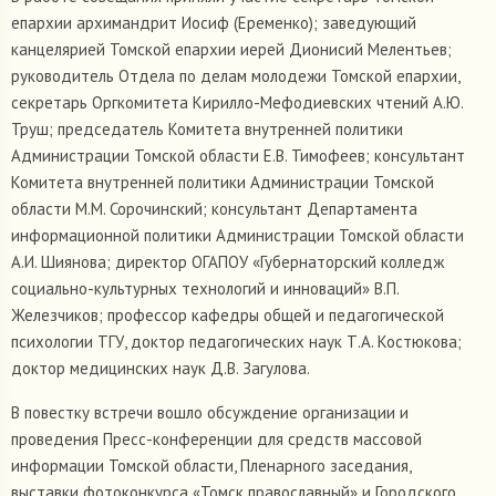
епархии архимандрит Иосиф (Еременко); заведующий
канцелярией Томской епархии иерей Дионисий Мелентьев;
руководитель Отдела по делам молодежи Томской епархии,
секретарь Оргкомитета Кирилло-Мефодиевских чтений А.Ю.
Труш; председатель Комитета внутренней политики
Администрации Томской области Е.В. Тимофеев; консультант
Комитета внутренней политики Администрации Томской
области М.М. Сорочинский; консультант Департамента
информационной политики Администрации Томской области
А.И. Шиянова; директор ОГАПОУ «Губернаторский колледж
социально-культурных технологий и инноваций» В.П.
Железчиков; профессор кафедры общей и педагогической
психологии ТГУ, доктор педагогических наук Т.А. Костюкова;
доктор медицинских наук Д.В. Загулова.
В повестку встречи вошло обсуждение организации и
проведения Пресс-конференции для средств массовой
информации Томской области, Пленарного заседания,
выставки фотоконкурса «Томск православный» и Городского