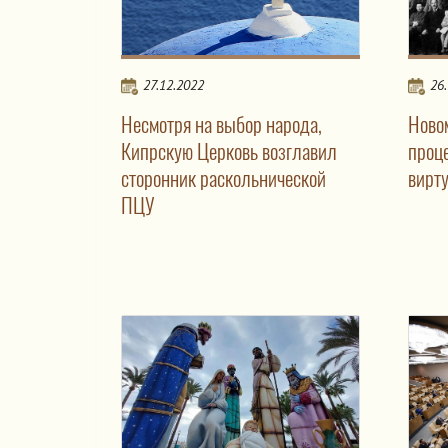
27.12.2022
26
Несмотря на выбор народа,
Ново
Кипрскую Церковь возглавил
проц
сторонник раскольнической
вирт
ПЦУ