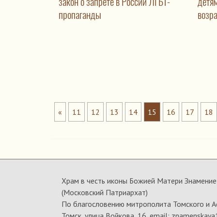
закон о запрете в России ЛГБТ-
детя
пропаганды
возра
«
11
12
13
14
15
16
17
18
Храм в честь иконы Божией Матери Знамение 
(Московский Патриархат)
По благословению митрополита Томского и А
Томск, улица Войкова, 16, email: znamenskaya