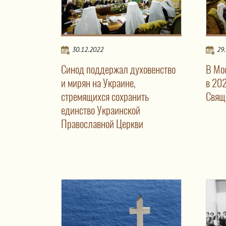
30.12.2022
29
Синод поддержал духовенство
В Мо
и мирян на Украине,
в 20
стремящихся сохранить
Свящ
единство Украинской
Православной Церкви