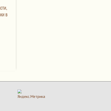
сти,
ки в