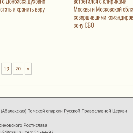
м с Донбасса духовно
встретился с клириками
стать и хранить веру
Москвы и Московской обла
совершившими командиров
зону СВО
19
20
»
(Абалакская) Томской епархии Русской Православной Церкви
синовского Ростислава
16@mail.ru, тел: 51-44-92