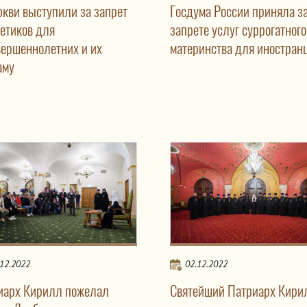
ркви выступили за запрет
Госдума России приняла за
гетиков для
запрете услуг суррогатного
вершеннолетних и их
материнства для иностран
аму
.12.2022
02.12.2022
иарх Кирилл пожелал
Святейший Патриарх Кири