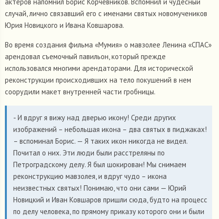
актеров напомнил Борис Корчевников. Вспомнил и чудесный
случай, лично связавший его с именами святых новомучеников
Юрия Новицкого и Ивана Ковшарова.
Во время создания фильма «Мумия» о мавзолее Ленина «СПАС»
арендовал съемочный павильон, который прежде
использовался многими арендаторами. Для исторической
реконструкции происходивших на тело покушений в нем
соорудили макет внутренней части гробницы.
- И вдруг я вижу над дверью икону! Среди других
изображений – небольшая икона – два святых в пиджаках!
– вспоминал Борис. — Я таких икон никогда не видел.
Почитал о них. Эти люди были расстреляны по
Петроградскому делу. Я был шокирован! Мы снимаем
реконструкцию мавзолея, и вдруг чудо – икона
неизвестных святых! Понимаю, что они сами — Юрий
Новицкий и Иван Ковшаров пришли сюда, будто на процесс
по делу человека, по прямому приказу которого они и были