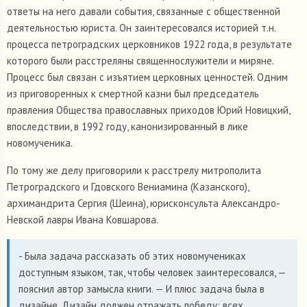
ответы на него давали события, связанные с общественной
деятельностью юриста. Он заинтересовался историей т.н.
процесса петроградских церковников 1922 года, в результате
которого были расстреляны священнослужители и миряне.
Процесс был связан с изъятием церковных ценностей. Одним
из приговоренных к смертной казни был председатель
правления Общества православных приходов Юрий Новицкий,
впоследствии, в 1992 году, канонизированный в лике
новомученика.
По тому же делу приговорили к расстрелу митрополита
Петроградского и Гдовского Вениамина (Казанского),
архимандрита Сергия (Шеина), юрисконсульта Александро-
Невской лавры Ивана Ковшарова.
- Была задача рассказать об этих новомучениках
доступным языком, так, чтобы человек заинтересовался, —
пояснил автор замысла книги. — И плюс задача была в
дизайне. Дизайн должен отражать победу: всех