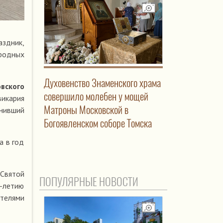
аздник,
ародных
Духовенство Знаменского храма
вского
совершило молебен у мощей
 викария
Матроны Московской в
нивший
Богоявленском соборе Томска
а в год
 Святой
ПОПУЛЯРНЫЕ НОВОСТИ
0-летию
телями