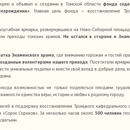
идею и объявил о создании в Томской области
фонда соде
Возрождение»
. Главная цель фонда — восстановление Тро
асштабная ярмарка, развернувшаяся на Ново-Соборной площад
или приходы томских храмов.
Не остался в стороне и Знам
латка Знаменского храма
, где вниманию горожан и гостей пр
созданные волонтерами нашего прихода
. Посетители ярмарк
ести уникальные поделки и внести свой вклад в добрые дела, 
храма.
рихода возможностью не только поделиться плодами трудов
 важности единства веры, истории и любви к родному городу.
исей в поддержку восстановления Троицкого кафедрального 
 «Сорок Сороков». За несколько часов около
500 человек
пос
святыни.