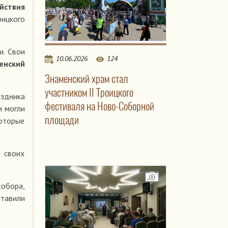
йствия
ицкого
и. Свои
10.06.2026
124
енский
Знаменский храм стал
участником II Троицкого
аздника
фестиваля на Ново-Соборной
и могли
площади
которые
 своих
собора,
тавили