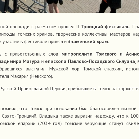
орной площади с размахом прошел
II Троицкий фестиваль
. Пр
риходы томских храмов, творческие коллективы, мастеров н
 участие в фестивале принял и
Знаменский храм
.
сь с приветственных слов
митрополита Томского и Асино
Владимира Мазура
и
епископа Павлово-Посадского Силуана
,
обравшихся выступил Мужской хор Томской епархии, испол
теля Макария (Невского).
Русской Православной Церкви, прибывшие в Томск на торжеств
помнил, что Томск при основании был благословлён иконой
 Свято-Троицкий. Владыка также выразил надежду, что к 10
омской епархии (2034 год) томские верующие станут свиде