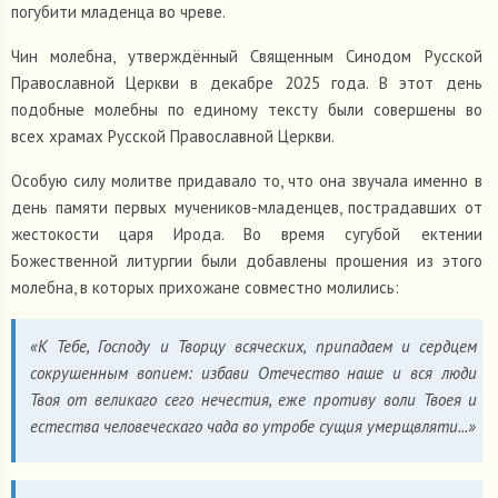
погубити младенца во чреве.
Чин молебна, утверждённый Священным Синодом Русской
Православной Церкви в декабре 2025 года. В этот день
подобные молебны по единому тексту были совершены во
всех храмах Русской Православной Церкви.
Особую силу молитве придавало то, что она звучала именно в
день памяти первых мучеников-младенцев, пострадавших от
жестокости царя Ирода. Во время сугубой ектении
Божественной литургии были добавлены прошения из этого
молебна, в которых прихожане совместно молились:
«К Тебе, Господу и Творцу всяческих, припадаем и сердцем
сокрушенным вопием: избави Отечество наше и вся люди
Твоя от великаго сего нечестия, еже противу воли Твоея и
естества человеческаго чада во утробе сущия умерщвляти...»