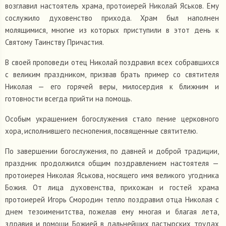
возглавил настоятель храма, протоиерей Николай Яськов. Ему
сослужило духовенство прихода. Храм был наполнен
молящимися, многие из которых приступили в этот день к
Святому Таинству Причастия.
В своей проповеди отец Николай поздравил всех собравшихся
с великим праздником, призвав брать пример со святителя
Николая — его горячей веры, милосердия к ближним и
готовности всегда прийти на помощь.
Особым украшением богослужения стало пение церковного
хора, исполнившего песнопения, посвященные святителю.
По завершении богослужения, по давней и доброй традиции,
праздник продолжился общим поздравлением настоятеля —
протоиерея Николая Яськова, носящего имя великого угодника
Божия. От лица духовенства, прихожан и гостей храма
протоиерей Игорь Смородин тепло поздравил отца Николая с
днем тезоименитства, пожелав ему многая и благая лета,
здравия и помощи Божией в дальнейших пастырских трудах