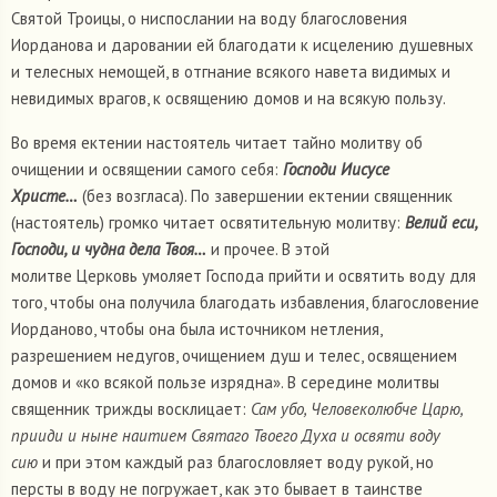
Святой Троицы, о ниспослании на воду благословения
Иорданова и даровании ей благодати к исцелению душевных
и телесных немощей, в отгнание всякого навета видимых и
невидимых врагов, к освящению домов и на всякую пользу.
Во время ектении настоятель читает тайно молитву об
очищении и освящении самого себя:
Господи Иисусе
Христе…
(без возгласа). По завершении ектении священник
(настоятель) громко читает освятительную молитву:
Велий еси,
Господи, и чудна дела Твоя…
и прочее. В этой
молитве Церковь умоляет Господа прийти и освятить воду для
того, чтобы она получила благодать избавления, благословение
Иорданово, чтобы она была источником нетления,
разрешением недугов, очищением душ и телес, освящением
домов и «ко всякой пользе изрядна». В середине молитвы
священник трижды восклицает:
Сам убо, Человеколюбче Царю,
прииди и ныне наитием Святаго Твоего Духа и освяти воду
сию
и при этом каждый раз благословляет воду рукой, но
персты в воду не погружает, как это бывает в таинстве