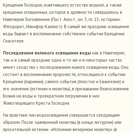
Крещения Господня, освятившего естество водное, а также
крещения оглашенных, которое в древности совершалось в
Навечерие Богоявления (Пост. Апост., кн. 5, гл. 13; историки:
Феодорит, Никифор Каллист). В самый же праздник освящение
воды бывает в воспоминание собственно события Крещения
Спасителя.
Последование великого освящения воды
как в Навечерие,
так и в самый праздник одно и то же и в некоторых частях
имеет сходство с последованием малого освящения воды. Оно
состоит в воспоминании пророчеств, относящихся к событию
Крещения (паримии), самого события (Апостол и Евангелие) и
его значения (ектении и молитвы), в призывании благословения
Божия на воды и троекратном погружении в них
Животворящего Креста Господня.
На практике чин водоосвящения совершается следующим
образом. После заамвонной молитвы (в конце литургии) или
просительной ектении: «Исполним вечернюю молитву» (в