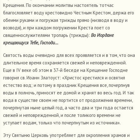
Крещения. По окончании молитвы настоятель тотчас
благословляет воду крестовидно Честным Крестом, держа его
обеими руками и погружая трижды прямо (низводя в воду и
возводя), и при каждом погружении Креста поет со
священнослужителями тропарь (трижды):
Во Иордане
крещающуся Тебе, Господи…
Святость воды очевидно для всех проявляется и в том, что она
длительное время сохраняется свежей и неповрежденной.
Еще в IV веке об этом в 37-й беседе на Крещение Господне
говорил св. Иоанн Златоуст: «Христос крестился и освятил
естество вод; и потому в праздник Крещения все, почерпнув
воды в полночь, приносят ее домой и хранят во весь год. И так
вода в существе своем не портится от продолжения времени,
почерпнутая ныне целый год, а часто два и три года остается
свежей и неповрежденной, и после толикого времени не
уступает водам, только что почерпнутым из источника».
Эту Святыню Церковь употребляет для окропления храмов и