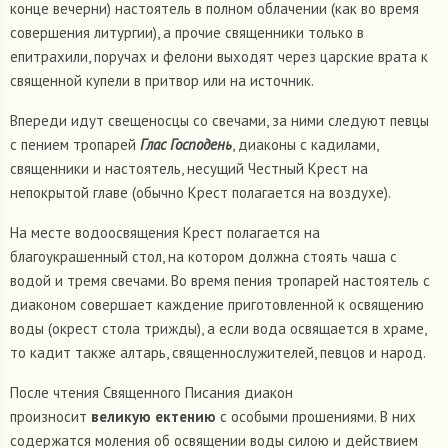
конце вечерни) настоятель в полном облачении (как во время
совершения литургии), а прочие священники только в
епитрахили, поручах и фелони выходят через царские врата к
священной купели в притвор или на источник.
Впереди идут свещеносцы со свечами, за ними следуют певцы
с пением тропарей
Глас Господень
, диаконы с кадилами,
священники и настоятель, несущий Честный Крест на
непокрытой главе (обычно Крест полагается на воздухе).
На месте водоосвящения Крест полагается на
благоукрашенный стол, на котором должна стоять чаша с
водой и тремя свечами. Во время пения тропарей настоятель с
диаконом совершает каждение приготовленной к освящению
воды (окрест стола трижды), а если вода освящается в храме,
то кадит также алтарь, священнослужителей, певцов и народ.
После чтения Священного Писания диакон
произносит
великую ектению
с особыми прошениями. В них
содержатся моления об освящении воды силою и действием