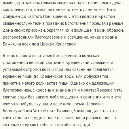
жилищ, при заклинательных молитвах на изгнание злого духа,
как врачевство; назначает ее пить тем, кто не может быть
допущен до Святого Причащения. С этой водой и Крестом
священнослужители в праздник Богоявления посещали раньше
дома своих прихожан, окропляя их и жилища и, таким образом,
распространяли благословение и освящение, начав с храма
Божия, на всех чад Церкви Христовой.
В знак особого почитания Богоявленской воды как
драгоценной великой Святыни в Крещенский Сочельник и
установлен строгий пост, когда или совсем не полагается
вкушение пищи до Крещенской воды, или допускается
принятие малого количества пищи. Однако с надлежащим
благоговением, с крестным знамением и молитвой можно пить
святую воду без какого-либо смущения и сомнения и тем, кто
уже что-нибудь вкушал, и во всякое время. Церковь в
богослужебном Уставе (см.: Типикон, 6 января) дает на этот
счет ясное и определенное наставление и разъяснение: те,
которые отлучают себя от святой воды ради