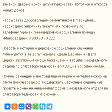
заменой дверей и окон, штукатуркой стен, потолков и откосов
жилых домов.
Чтобы стать добровольцем-ремонтником в Мариуполе,
необходимо заполнить
анкету
или позвонить по
телефону
горячей линии
церковной социальной помощи
«Милосердие»:
8 800 70 70 222
.
Новости и истории о церковном социальном служении
публикуются в
Telegram-канале «Дела Церкви»
и
«Дела
Церкви. Кратко»
,
«Помощь беженцам»
и в группе Синодального
отдела по благотворительности в
VK
,
ОК
, на
Youtube-канале
.
Помочь беженцам и пострадавшим мирным жителям можно на
сайте
помочьвбеде.рф
. Поддержать церковные социальные
проекты можно на онлайн-платформе Синодального отдела по
благотворительности
«Поможем»
.