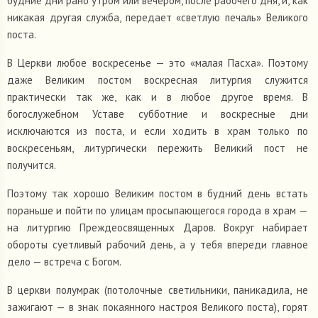
будние дни рано утром или вечером, после рабочего дня, и, как
никакая другая служба, передает «светлую печаль» Великого
поста.
В Церкви любое воскресенье — это «малая Пасха». Поэтому
даже Великим постом воскресная литургия служится
практически так же, как и в любое другое время. В
богослужебном Уставе субботние и воскресные дни
исключаются из поста, и если ходить в храм только по
воскресеньям, литургически пережить Великий пост не
получится.
Поэтому так хорошо Великим постом в будний день встать
пораньше и пойти по улицам просыпающегося города в храм —
на литургию Преждеосвященных Даров. Вокруг набирает
обороты суетливый рабочий день, а у тебя впереди главное
дело — встреча с Богом.
В церкви полумрак (потолочные светильники, паникадила, не
зажигают — в знак покаянного настроя Великого поста), горят