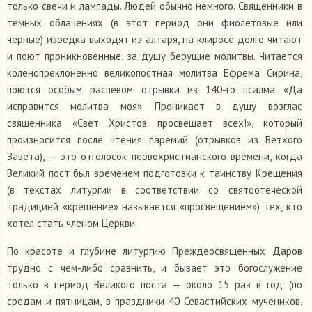
только свечи и лампады. Людей обычно немного. Священники в
темных облачениях (в этот период они фиолетовые или
черные) изредка выходят из алтаря, на клиросе долго читают
и поют проникновенные, за душу берущие молитвы. Читается
коленопреклоненно великопостная молитва Ефрема Сирина,
поются особым распевом отрывки из 140-го псалма «Да
исправится молитва моя». Проникает в душу возглас
священника «Свет Христов просвещает всех!», который
произносится после чтения паремий (отрывков из Ветхого
Завета), — это отголосок первохристианского времени, когда
Великий пост был временем подготовки к таинству Крещения
(в текстах литургии в соответствии со святоотеческой
традицией «крещение» называется «просвещением») тех, кто
хотел стать членом Церкви.
По красоте и глубине литургию Преждеосвященных Даров
трудно с чем-либо сравнить, и бывает это богослужение
только в период Великого поста — около 15 раз в год (по
средам и пятницам, в праздники 40 Севастийских мучеников,