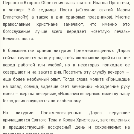
Первого и Второго Обретения главы святого Иоанна Предтечи,
в четверг 5-й седмицы Поста («Стояние святой Марии
Египетской»), а также в дни храмовых праздников). Многие
православные христиане замечают, что именно это
богослужение лучше всего передает «светлую печаль»
Великого поста.
В большинстве храмов литургия Преждеосвященных Даров
сейчас служится рано утром, чтобы люди могли прийти на нее
перед работой или учебой, но в некоторых приходах ее
совершают и на закате дня. Посетить эту службу вечером —
еще более необычный опыт. Тогда слова молитв «Пришедше
на запад солнца, видевше свет вечерний», «Воздеяние руку
моею — жертва вечерняя», «Исполним вечернюю молитву нашу
Господеви» ощущаются по-особенному.
На литургии Преждеосвященных Даров верующие
причащаются Святого Тела и Крови Христовых, заготовленных
в предшествующий воскресный день и сохраняемых на