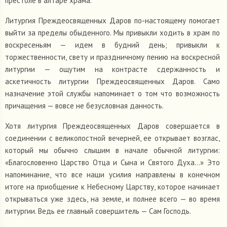
престоле в алтаре храма.
Литургия Преждеосвященных Даров по-настоящему помогает
выйти за пределы обыденного. Мы привыкли ходить в храм по
воскресеньям — идем в будний день; привыкли к
торжественности, свету и праздничному пению на воскресной
литургии — ощутим на контрасте сдержанность и
аскетичность литургии Преждеосвященных Даров. Само
назначение этой службы напоминает о том что возможность
причащения — вовсе не безусловная данность.
Хотя литургия Преждеосвященных Даров совершается в
соединении с великопостной вечерней, ее открывает возглас,
который мы обычно слышим в начале обычной литургии:
«Благословенно Царство Отца и Сына и Святого Духа...» Это
напоминание, что все наши усилия направлены в конечном
итоге на приобщение к Небесному Царству, которое начинает
открываться уже здесь, на земле, и полнее всего — во время
литургии. Ведь ее главный совершитель — Сам Господь.