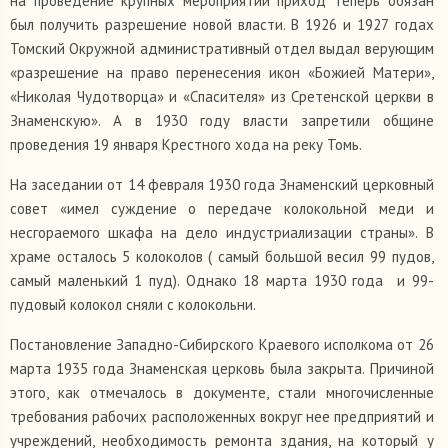
на проведение крупных мероприятий приход теперь обязан
был получить разрешение новой власти. В 1926 и 1927 годах
Томский Окружной административный отдел выдал верующим
«разрешение на право перенесения икон «Божией Матери»,
«Николая Чудотворца» и «Спасителя» из Сретенской церкви в
Знаменскую». А в 1930 году власти запретили общине
проведения 19 января Крестного хода на реку Томь.
На заседании от 14 февраля 1930 года Знаменский церковный
совет «имел суждение о передаче колокольной меди и
несгораемого шкафа на дело индустриализации страны». В
храме осталось 5 колоколов ( самый большой весил 99 пудов,
самый маленький 1 пуд). Однако 18 марта 1930 года и 99-
пудовый колокол сняли с колокольни.
Постановление Западно-Сибирского Краевого исполкома от 26
марта 1935 года Знаменская церковь была закрыта. Причиной
этого, как отмечалось в документе, стали многочисленные
требования рабочих расположенных вокруг нее предприятий и
учреждений, необходимость ремонта здания, на который у