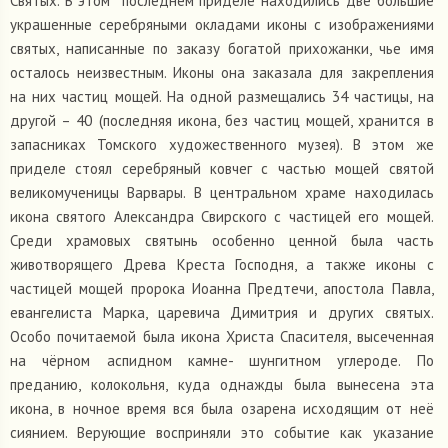
Святых. В этом последнем приделе находились две большие
украшенные серебряными окладами иконы с изображениями
святых, написанные по заказу богатой прихожанки, чье имя
осталось неизвестным. Иконы она заказала для закрепления
на них частиц мощей. На одной размещались 34 частицы, на
другой – 40 (последняя икона, без частиц мощей, хранится в
запасниках Томского художественного музея). В этом же
приделе стоял серебряный ковчег с частью мощей святой
великомученицы Варвары. В центральном храме находилась
икона святого Александра Свирского с частицей его мощей.
Среди храмовых святынь особенно ценной была часть
животворящего Древа Креста Господня, а также иконы с
частицей мощей пророка Иоанна Предтечи, апостола Павла,
евангелиста Марка, царевича Димитрия и других святых.
Особо почитаемой была икона Христа Спасителя, высеченная
на чёрном аспидном камне- шунгитном углероде. По
преданию, колокольня, куда однажды была вынесена эта
икона, в ночное время вся была озарена исходящим от неё
сиянием. Верующие восприняли это событие как указание