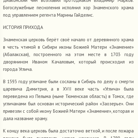
диаконский чин возглавил протодиакон Владимир Марков.
Богослужебные песнопения исполнил хор Знаменского храма
под управлением регента Марины Гайделис.
ИСТОРИЯ ПРИХОДА
Знаменская церковь берёт своё начало от деревянного храма
в честь чтимой в Сибири иконы Божией Матери «Знамение»
(Абалакская), построенного на этом месте в 1703 году
дворянином Иваном Качаловым, который происходил из
города Углича.
В 1593 году угличане были сосланы в Сибирь по делу о смерти
царевича Димитрия, а в XVII веке часть «Углича» была
переведена из Пелыма (ныне Тюменская область) в Томск, где
угличанами был основан исторический район «Заозерье». Они
привезли с собой икону Божией Матери «Знамение», которая и
дала название храму.
К концу века церковь была достаточно ветхой, и после пожара