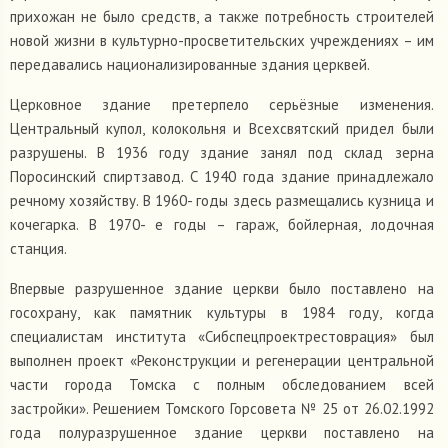
прихожан не было средств, а также потребность строителей
новой жизни в культурно-просветительских учреждениях – им
передавались национализированные здания церквей.
Церковное здание претерпело серьёзные изменения.
Центральный купол, колокольня и Всехсвятский придел были
разрушены. В 1936 году здание занял под склад зерна
Поросинский спиртзавод. С 1940 года здание принадлежало
речному хозяйству. В 1960- годы здесь размещались кузница и
кочегарка. В 1970- е годы – гараж, бойлерная, лодочная
станция.
Впервые разрушенное здание церкви было поставлено на
госохрану, как памятник культуры в 1984 году, когда
специалистам института «Сибспецпроектрестоврация» был
выполнен проект «Реконструкции и регенерации центральной
части города Томска с полным обследованием всей
застройки». Решением Томского Горсовета № 25 от 26.02.1992
года полуразрушенное здание церкви поставлено на