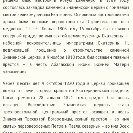
решено было выстроить новую каменную. В 1789 году
состоялась закладка каменной Знаменской церкви с приделом
святой великомученицы Екатерины. Основными застройщиками
храма были потомки первостроителя. Строительство шло
медленно- 14 лет. Лишь в 1803 году 15 октября был освящён
северный придел во имя святой великомученицы Екатерины —
небесной покровительницы императрицы Екатерины II,
подписавшей прошение о строительстве каменной
Знаменской церкви, а 9 ноября 1810 года, был освящён главный
престол – в честь Абалакской иконы Божией Матери
«Знамение».
Через десять лет 9 октября 1820 года в церкви произошел
пожар от печи, сгорела крыша на Екатерининском приделе.
После ремонта 28 января 1821 года придел был вновь
освящен. Впоследствии Знаменская церковь стала
трехпрестольной: центральный престол освящен в честь
Знамения Пресвятой Богородицы, южный престол – во имя
святых первоверховных Петра и Павла, северный – во имя Всех