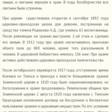
свыше, и святыню вернули в храм. В годы богоборчества все
святыни были утрачены.
При церкви существовала открытая в сентябре 1892 года
церковно-приходская школа для девочек, построенная на
средства томича Родюкова А.Д., где учились 63 воспитанницы.
После революции на здании выстроили 2-ой этаж и сделали
его жилым. В 1912 году при храме насчитывалось прихожан
обоего пола до 869 человек, кроме того раскольников 8
человек. В церковной библиотеке имелось 156 книг. При храме
активно действовало церковно-приходское попечительство.
После октябрьского переворота 1917 года, отступления армии
Колчака из Томска и прихода к власти большевиков здание
Знаменской церкви в 1920 году было национализировано, но
богослужения в храме продолжались. Религиозная община при
Знаменской церкви 2 августа 1920 года заключила с Томским
Горуездным исполкомом договор на бессрочное и бесплатное
пользование храмом и церковным имуществом. По его условиям