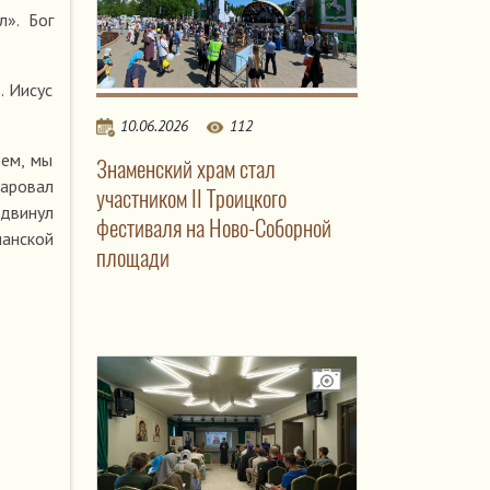
л». Бог
. Иисус
10.06.2026
112
тем, мы
Знаменский храм стал
даровал
участником II Троицкого
одвинул
фестиваля на Ново-Соборной
ианской
площади