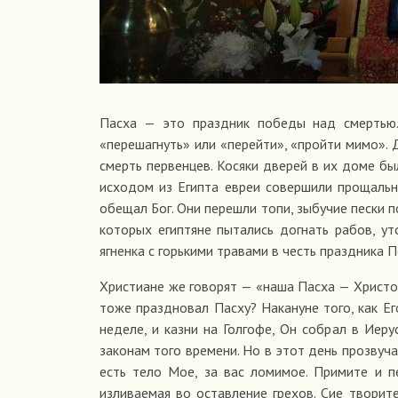
Пасха — это праздник победы над смертью.
«перешагнуть» или «перейти», «пройти мимо».
смерть первенцев. Косяки дверей в их доме бы
исходом из Египта евреи совершили прощальн
обещал Бог. Они перешли топи, зыбучие пески п
которых египтяне пытались догнать рабов, ут
ягненка с горькими травами в честь праздника П
Христиане же говорят — «наша Пасха — Христо
тоже праздновал Пасху? Накануне того, как Е
неделе, и казни на Голгофе, Он собрал в Иер
законам того времени. Но в этот день прозвуч
есть тело Мое, за вас ломимое. Примите и п
изливаемая во оставление грехов. Сие творит