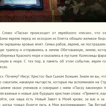
 Слово «Пасха» происходит от еврейского «песах», что оз
 Дома евреев перед их исходом из Египта обошло великое бед
ли окрашены кровью ягнят. Семьи рабов, евреев, не пострадали
ую трапезу и отправились в землю Обетованную, землю, кот
обережья Красного моря и оказались в пустыне. Колесницы фара
онули в море. С тех пор, в память об этом событии, евреи г
есах.
с». Почему? Иисус Христос был Сыном Божьим. Знали ли вы, чт
го схватили, накануне мытарств, которые мы вспоминаем на Ст
усалиме своих учеников и совершил с ними «Пасху законную» 
али важные и новые для будущих христиан слова: «Примите, еди
ейте, сия чаша есть Новый Завет в Моей крови, за вас и за
е, когда только будете пить, в Мое воспоминание». Так Ветхи