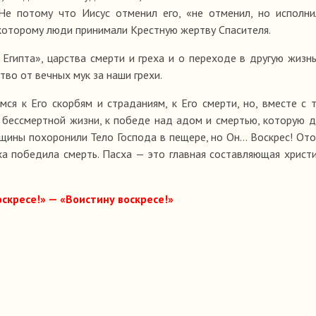
е потому что Иисус отменил его, «не отменил, но исполни
 которому люди принимали Крестную жертву Спасителя.
гипта», царства смерти и греха и о переходе в другую жизнь
во от вечных мук за наши грехи.
ся к Его скорбям и страданиям, к Его смерти, но, вместе с 
 бессмертной жизни, к победе над адом и смертью, которую 
нщины похоронили Тело Господа в пещере, но Он… Воскрес! От
ха победила смерть. Пасха — это главная составляющая христ
оскресе!» — «Воистину воскресе!»