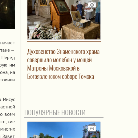
начает
Духовенство Знаменского храма
ствие —
. Перед
совершило молебен у мощей
орую им
Матроны Московской в
она, на
Богоявленском соборе Томска
отовили
о Иисус
растной
ПОПУЛЯРНЫЕ НОВОСТИ
по всем
те, сие
 многих
й Завет