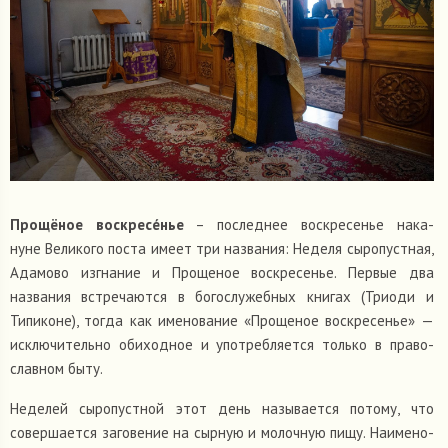
Про­щё­ное воскресе́нье
– послед­нее вос­кре­се­нье нака­
нуне Вели­кого поста имеет три назва­ния: Неделя сыро­пуст­ная,
Ада­мово изгна­ние и Про­ще­ное вос­кре­се­нье. Первые два
назва­ния встре­ча­ются в бого­слу­жеб­ных книгах (Триоди и
Типи­коне), тогда как име­но­ва­ние «Про­ще­ное вос­кре­се­нье» —
исклю­чи­тельно оби­ход­ное и упо­треб­ля­ется только в пра­во­
слав­ном быту.
Неде­лей сыро­пуст­ной этот день назы­ва­ется потому, что
совер­ша­ется заго­ве­ние на сырную и молоч­ную пищу. Наиме­но­