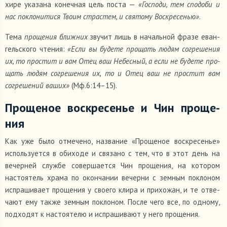
хире ука­зана конеч­ная цель поста —
«Гос­поди, тем спо­доби и
нас покло­ни­тися Твоим страс­тем, и свя­тому Вос­кре­се­нью»
.
Тема
про­ще­ния ближ­них
звучит лишь в началь­ной фразе еван­
гель­ского чтения:
«Если вы будете про­щать людям согре­ше­ния
их, то про­стит и вам Отец ваш Небес­ный, а если не будете про­
щать людям согре­ше­ния их, то и Отец ваш не про­стит вам
согре­ше­ний ваших»
(Мф.6:14–15).
Про­ще­ное вос­кре­се­нье и Чин про­ще­
ния
Как уже было отме­чено, назва­ние «Про­ще­ное вос­кре­се­нье»
исполь­зу­ется в оби­ходе и свя­зано с тем, что в этот день на
вечер­ней службе совер­ша­ется Чин про­ще­ния, на кото­ром
насто­я­тель храма по окон­ча­нии вечерни с земным покло­ном
испра­ши­вает про­ще­ния у своего клира и при­хо­жан, и те отве­
чают ему также земным покло­ном. После чего все, по одному,
под­хо­дят к насто­я­телю и испра­ши­вают у него про­ще­ния.