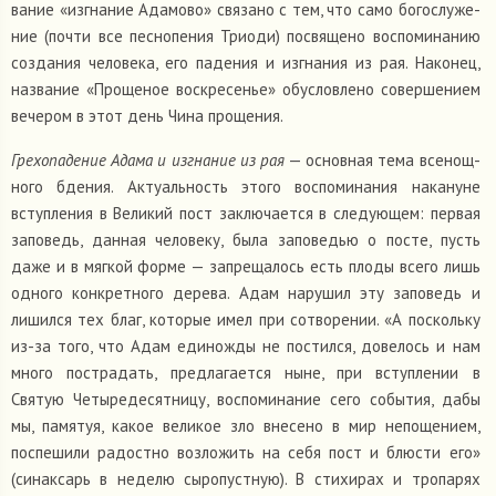
ва­ние «изгна­ние Ада­мово» свя­зано с тем, что само бого­слу­же­
ние (почти все пес­но­пе­ния Триоди) посвя­щено вос­по­ми­на­нию
созда­ния чело­века, его паде­ния и изгна­ния из рая. Нако­нец,
назва­ние «Про­ще­ное вос­кре­се­нье» обу­слов­лено совер­ше­нием
вече­ром в этот день Чина про­ще­ния.
Гре­хо­па­де­ние Адама и изгна­ние из рая
— основ­ная тема все­нощ­
ного бдения. Акту­аль­ность этого вос­по­ми­на­ния нака­нуне
вступ­ле­ния в Вели­кий пост заклю­ча­ется в сле­ду­ю­щем: первая
запо­ведь, данная чело­веку, была запо­ве­дью о посте, пусть
даже и в мягкой форме — запре­ща­лось есть плоды всего лишь
одного кон­крет­ного дерева. Адам нару­шил эту запо­ведь и
лишился тех благ, кото­рые имел при сотво­ре­нии. «А поскольку
из-за того, что Адам еди­но­жды не постился, дове­лось и нам
много постра­дать, пред­ла­га­ется ныне, при вступ­ле­нии в
Святую Четы­ре­де­сят­ницу, вос­по­ми­на­ние сего собы­тия, дабы
мы, памя­туя, какое вели­кое зло вне­сено в мир непо­ще­нием,
поспе­шили радостно воз­ло­жить на себя пост и блюсти его»
(синак­сарь в неделю сыро­пуст­ную). В сти­хи­рах и тро­па­рях