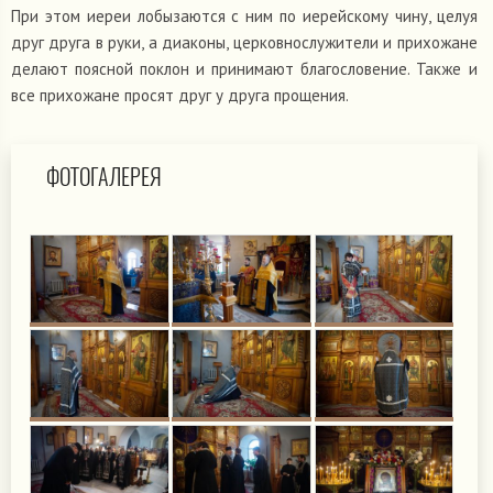
При этом иереи лобы­за­ются с ним по иерей­скому чину, целуя
друг друга в руки, а диа­коны, цер­ков­но­слу­жи­тели и при­хо­жане
делают пояс­ной поклон и при­ни­мают бла­го­сло­ве­ние. Также и
все при­хо­жане просят друг у друга про­ще­ния.
ФОТОГАЛЕРЕЯ