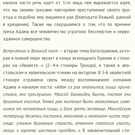
канона часто речь идет от 1‑го лица, чем выра­жа­ется идея,
что мы своими гре­хами повто­ряем пре­ступ­ле­ние своего пра­
отца и подобно ему лиша­емся рая (бла­го­дати Божьей, данной
в кре­ще­нии). Также мы сокру­ша­емся о том, что по при­чине
греха Адама все чело­ве­че­ство утра­тило бес­смер­тие и пер­во­
здан­ное совер­шен­ство.
Вступ­ле­ние в Вели­кий пост
— вторая тема бого­слу­же­ния, кото­
рая в полной мере звучит в конце все­нощ­ного бдения в сти­хи­
рах на «Хва­лите…» (2–4‑я сти­хиры Триоди), а также в апо­
столь­ском и еван­гель­ском чтении на литур­гии. В 3‑й хва­лит­ной
сти­хире отра­жена связь между вос­по­ми­на­нием изгна­ния
Адама и нача­лом поста:
«Адам из рая отго­нится, пищи при­ча­
сти­вся, яко пре­слуш­ник: Моисей Бого­ви­дец бысть, постом очи
душев­ныя очи­стив. Темже рая жите­лие быти воз­же­левше, изме­
нимся от непо­лез­ныя пищи, и Бога зрети жела­юще, Мои­сей­скую
чет­ве­рицу деся­тиц постимся, молит­вою и моле­нием чисто тер­
пяще: утолим душев­ныя стра­сти, отже­нем плот­ския сласти,
легцы к гор­нему шествию прейдем…»
. В заклю­чи­тель­ной сти­