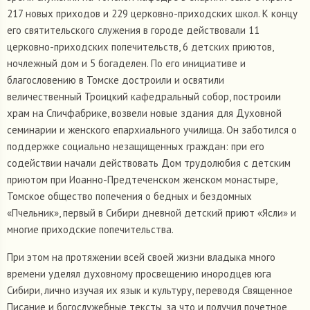
217 новых приходов и 229 церковно-приходских школ. К концу
его святительского служения в городе действовали 11
церковно-приходских попечительств, 6 детских приютов,
ночлежный дом и 5 богаделен. По его инициативе и
благословению в Томске достроили и освятили
величественный Троицкий кафедральный собор, построили
храм на Спичфабрике, возвели новые здания для Духовной
семинарии и женского епархиального училища. Он заботился о
поддержке социально незащищенных граждан: при его
содействии начали действовать Дом трудолюбия с детским
приютом при Иоанно-Предтеченском женском монастыре,
Томское общество попечения о бедных и бездомных
«Пчельник», первый в Сибири дневной детский приют «Ясли» и
многие приходские попечительства.
При этом на протяжении всей своей жизни владыка много
времени уделял духовному просвещению инородцев юга
Сибири, лично изучая их язык и культуру, переводя Священное
Писание и богослужебные тексты, за что и получил почетное