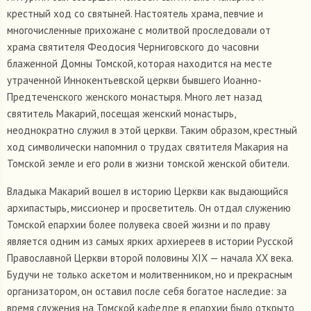
крестный ход со святыней. Настоятель храма, певчие и
многочисленные прихожане с молитвой проследовали от
храма святителя Феодосия Черниговского до часовни
блаженной Домны Томской, которая находится на месте
утраченной Иннокентьевской церкви бывшего Иоанно-
Предтеченского женского монастыря. Много лет назад
святитель Макарий, посещая женский монастырь,
неоднократно служил в этой церкви. Таким образом, крестный
ход символически напомнил о трудах святителя Макария на
Томской земле и его роли в жизни томской женской обители.
Владыка Макарий вошел в историю Церкви как выдающийся
архипастырь, миссионер и просветитель. Он отдал служению
Томской епархии более полувека своей жизни и по праву
является одним из самых ярких архиереев в истории Русской
Православной Церкви второй половины XIX — начала XX века.
Будучи не только аскетом и молитвенником, но и прекрасным
организатором, он оставил после себя богатое наследие: за
время служения на Томской кафедре в епархии было открыто