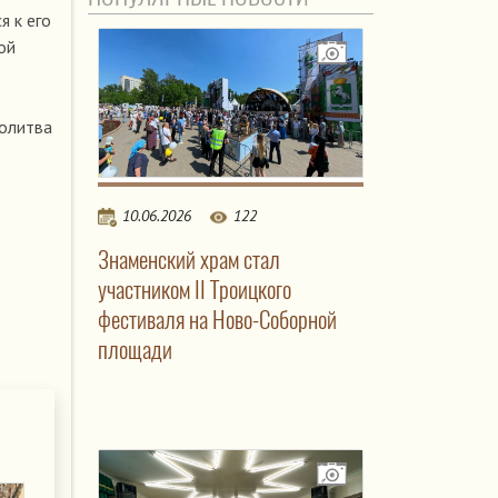
я к его
ой
.
молитва
10.06.2026
122
Знаменский храм стал
участником II Троицкого
фестиваля на Ново-Соборной
площади