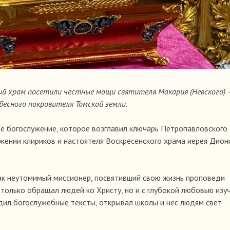
ский храм посетили честные мощи святителя Макария (Невского) 
бесного покровителя Томской земли.
 богослужение, которое возглавил ключарь Петропавловского
ужении клириков и настоятеля Воскресенского храма иерея Дион
ак неутомимый миссионер, посвятивший свою жизнь проповеди
 только обращал людей ко Христу, но и с глубокой любовью изу
одил богослужебные тексты, открывал школы и нёс людям свет