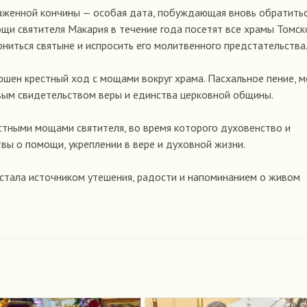
лаженной кончины — особая дата, побуждающая вновь обратитьс
ощи святителя Макария в течение года посетят все храмы Томск
иться святыне и испросить его молитвенного предстательства
шен крестный ход с мощами вокруг храма. Пасхальное пение, 
ивым свидетельством веры и единства церковной общины.
тными мощами святителя, во время которого духовенство и
ы о помощи, укреплении в вере и духовной жизни.
 стала источником утешения, радости и напоминанием о живом