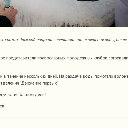
всех храмах Томской епархии совершали чин освящения воды, после
боре представители православных молодежных клубов согревал
 в течение нескольких дней. На раздаче воды помогали волон
тделения "Движение первых".
л участие благом деле!
ев