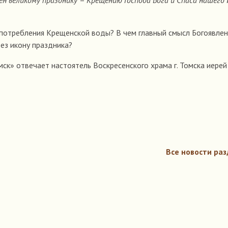
ен великому празднику
–
Крещению Господа Бога и Спаса нашего 
употребления Крещенской воды? В чем главный смысл Богоявлен
ез икону праздника?
ск» отвечает настоятель Воскресенского храма г. Томска иерей
Все новости раз