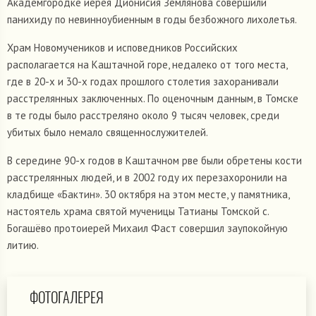
Академгородке иерея Дионисия Землянова совершили
панихиду по невинноубиенным в годы безбожного лихолетья.
Храм Новомучеников и исповедников Российских
располагается на Каштачной горе, недалеко от того места,
где в 20-х и 30-х годах прошлого столетия захоранивали
расстрелянных заключенных. По оценочным данным, в Томске
в те годы было расстреляно около 9 тысяч человек, среди
убитых было немало священнослужителей.
В середине 90-х годов в Каштачном рве были обретены кости
расстрелянных людей, и в 2002 году их перезахоронили на
кладбище «Бактин». 30 октября на этом месте, у памятника,
настоятель храма святой мученицы Татианы Томской с.
Богашёво протоиерей Михаил Фаст совершил заупокойную
литию.
ФОТОГАЛЕРЕЯ