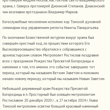
протоиерей Андрей Носков, настоятель Свято-Владимирского
храма, г. Северск протоиерей Дионисий Степанов. Диаконский
чин возглавил протодиакон Владимир Марков.
Богослужебные песнопения исполнил хор Томской духовной
семинарии под управлением регента Никиты Панкратьева.
По окончании Божественной литургии вокруг храма был
совершён крестный ход, по прошествии которого Его
Высокопреосвященство обратился к собравшимся с
архипастырским словом. Митрополит Ростислав поздравил
всех с праздником Рождества Пресвятой Богородицы и
напомнил о том, что именно это событие завершило тот
период, который мы называем Ветхим Заветом и положило
начало новому периоду, который мы называем Новым Заветом.
Небольшой деревянный храм Рождества Пресвятой
Богородицы в п. Просторный был освящён митрополитом
Ростиславом 20 декабря 2020 г., а 27 октября 2024 г. Глава
Томской митрополии освятил большой красивый каменный