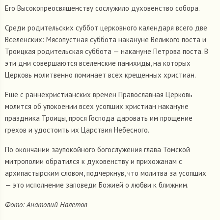
Его Высокопреосвященству сослужило духовенство собора.
Среди родительских суббот церковного календаря всего две
Вселенских: Мясопустная суббота накануне Великого поста и
Троицкая родительская суббота — накануне Петрова поста. В
эти дни совершаются вселенские панихиды, на которых
Церковь молитвенно поминает всех крещенных христиан.
Еще с раннехристианских времен Православная Церковь
молится об упокоении всех усопших христиан накануне
праздника Троицы, прося Господа даровать им прощение
грехов и удостоить их Царствия Небесного.
По окончании заупокойного богослужения глава Томской
митрополии обратился к духовенству и прихожанам с
архипастырским словом, подчеркнув, что молитва за усопших
— это исполнение заповеди Божией о любви к ближним.
Фото: Анатолий Налетов