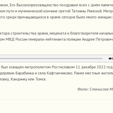
овом, Его Высокопреосвященство поздравил всех с днём памят
ом пути и мученической кончине святой Татианы Римской. Мит
 что среди причащающихся в храме сегодня было много женщин 
тора строительства храма, мецената и благотворителя началь
авом МВД России генерала-лейтенанта полиции Андрея Петрович
й был освящён митрополитом Ростиславом 11 декабря 2022 год
деревни Барабинка и села Кафтанчиково. Ранее местные жител
овку, Кандинку или Томск.
Фото: Станислав М