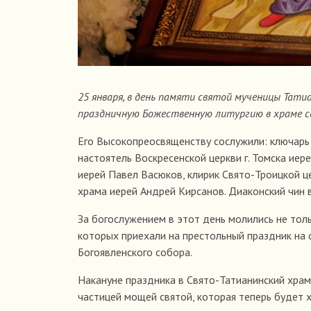
25 января, в день памяти святой мученицы Тат
праздничную Божественную литургию в храме св
Его Высокопреосвященству сослужили: ключарь Б
настоятель Воскресенской церкви г. Томска ие
иерей Павел Васюков, клирик Свято-Троицкой це
храма иерей Андрей Кирсанов. Диаконский чин
За богослужением в этот день молились не толь
которых приехали на престольный праздник на 
Богоявленского собора.
Накануне праздника в Свято-Татианинский храм
частицей мощей святой, которая теперь будет х