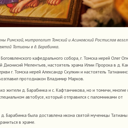
ианы Римской, митрополит Томский и Асиновский Ростислав возг
ятой Татианы в д. Барабинка.
огоявленского кафедрального собора, г. Томска иерей Олег Огн
рей Дионисий Мелентьев, настоятель храма Илии Пророка в д. К
ркви г. Томска иерей Александр Скулкин и настоятель Татианинс
 возглавил протодиакон Владимир Марков.
ко жители д. Барабинка и с. Кафтанчикова, но и томичи, многие 
специальном автобусе, который отправился с паломниками от
 д. Барабинка была доставлена икона святой мученицы Татианы
раниться в храме.