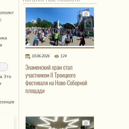
и
рополит
с
ника
а
10.06.2026
124
Знаменский храм стал
участником II Троицкого
а. Это
фестиваля на Ново-Соборной
и
площади
езенцев