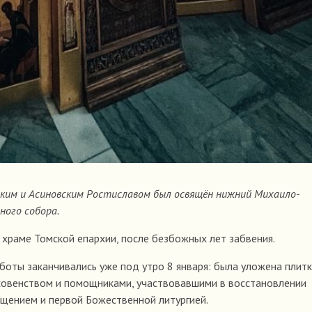
омским и Асиновским Ростиславом был освящён нижний Михаило-
ного собора.
 храме Томской епархии, после безбожных лет забвения.
оты заканчивались уже под утро 8 января: была уложена плитк
уховенством и помощниками, участвовавшими в восстановлении
ящением и первой Божественной литургией.