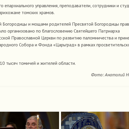
о епархиального управления, преподаватели, сотрудники и сту
прихожане томских храмов.
той Богородицы и мощами родителей Пресвятой Богородицы пра
было организовано по благословению Святейшего Патриарха
сской Православной Церкви по развитию паломничества и прин
ародного Собора и Фонда «Царьград» в рамках просветительск
 10 тысяч томичей и жителей области.
Фото: Анатолий Н