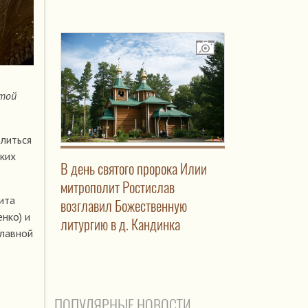
ятой
олиться
ких
В день святого пророка Илии
митрополит Ростислав
ита
возглавил Божественную
нко) и
литургию в д. Кандинка
славной
ПОПУЛЯРНЫЕ НОВОСТИ