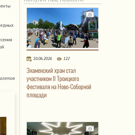
денты
ведных
есения
ой
10.06.2026
122
Знаменский храм стал
участником II Троицкого
алетов
фестиваля на Ново-Соборной
площади