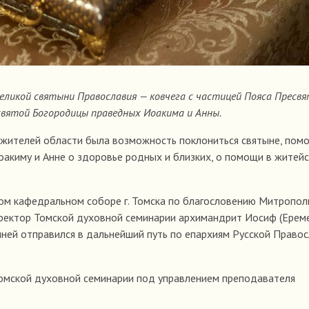
 великой святыни Православия — ковчега с частицей Пояса Пресв
вятой Богородицы праведных Иоакима и Анны.
 жителей области была возможность поклониться святыне, пом
акиму и Анне о здоровье родных и близких, о помощи в житейс
ом кафедральном соборе г. Томска по благословению Митропол
 ректор Томской духовной семинарии архимандрит Иосиф (Ереме
тыней отправился в дальнейший путь по епархиям Русской Право
омской духовной семинарии под управлением преподавателя