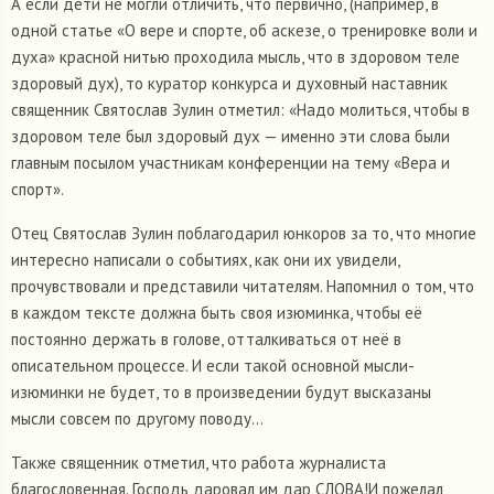
А если дети не могли отличить, что первично, (например, в
одной статье «О вере и спорте, об аскезе, о тренировке воли и
духа» красной нитью проходила мысль, что в здоровом теле
здоровый дух), то куратор конкурса и духовный наставник
священник Святослав Зулин отметил: «Надо молиться, чтобы в
здоровом теле был здоровый дух — именно эти слова были
главным посылом участникам конференции на тему «Вера и
спорт».
Отец Святослав Зулин поблагодарил юнкоров за то, что многие
интересно написали о событиях, как они их увидели,
прочувствовали и представили читателям. Напомнил о том, что
в каждом тексте должна быть своя изюминка, чтобы её
постоянно держать в голове, отталкиваться от неё в
описательном процессе. И если такой основной мысли-
изюминки не будет, то в произведении будут высказаны
мысли совсем по другому поводу…
Также священник отметил, что работа журналиста
благословенная. Господь даровал им дар СЛОВА!И пожелал