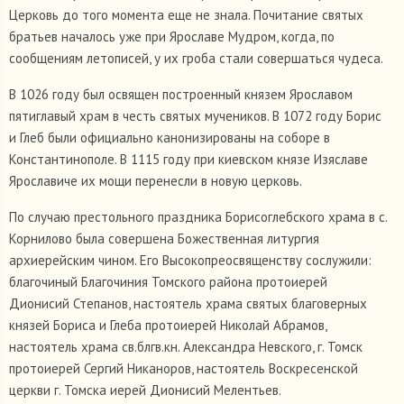
Церковь до того момента еще не знала. Почитание святых
братьев началось уже при Ярославе Мудром, когда, по
сообщениям летописей, у их гроба стали совершаться чудеса.
В 1026 году был освящен построенный князем Ярославом
пятиглавый храм в честь святых мучеников. В 1072 году Борис
и Глеб были официально канонизированы на соборе в
Константинополе. В 1115 году при киевском князе Изяславе
Ярославиче их мощи перенесли в новую церковь.
По случаю престольного праздника Борисоглебского храма в с.
Корнилово была совершена Божественная литургия
архиерейским чином. Его Высокопреосвященству сослужили:
благочиный Благочиния Томского района протоиерей
Дионисий Степанов, настоятель храма святых благоверных
князей Бориса и Глеба протоиерей Николай Абрамов,
настоятель храма св.блгв.кн. Александра Невского, г. Томск
протоиерей Сергий Никаноров, настоятель Воскресенской
церкви г. Томска иерей Дионисий Мелентьев.