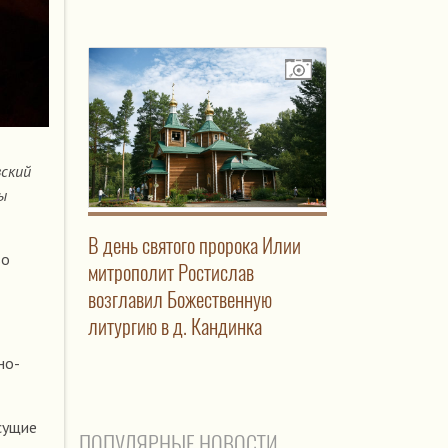
вский
ы
В день святого пророка Илии
во
митрополит Ростислав
возглавил Божественную
литургию в д. Кандинка
но-
сущие
ПОПУЛЯРНЫЕ НОВОСТИ