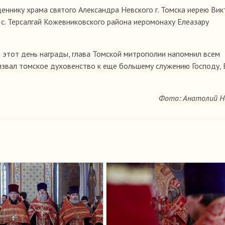
ннику храма святого Александра Невского г. Томска иерею Вик
 с. Терсалгай Кожевниковского района иеромонаху Елеазару
 этот день награды, глава Томской митрополии напомнил всем
ризвал томское духовенство к еще большему служению Господу, 
Фото: Анатолий Н