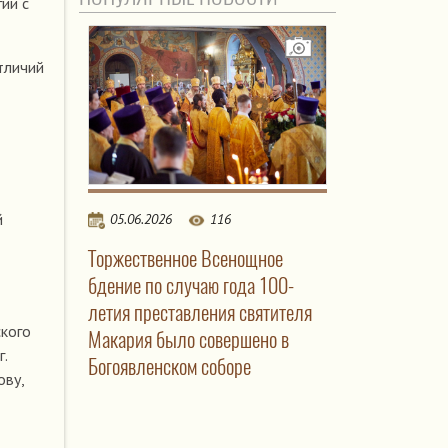
ии с
тличий
й
05.06.2026
116
Торжественное Всенощное
бдение по случаю года 100-
летия преставления святителя
кого
Макария было совершено в
.
Богоявленском соборе
ову,