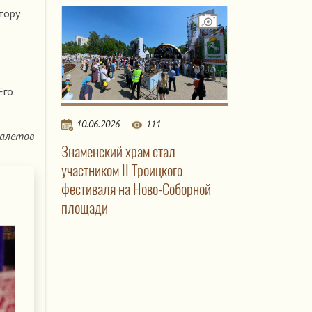
тору
Его
10.06.2026
111
алетов
Знаменский храм стал
участником II Троицкого
фестиваля на Ново-Соборной
площади