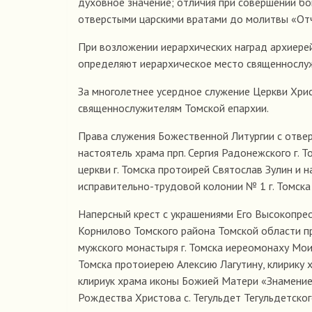
духовное значение; отличия при совершении бо
отверстыми царскими вратами до молитвы «Отче
При возложении иерархических наград архиере
определяют иерархическое место священнослуж
За многолетнее усердное служение Церкви Хри
священнослужителям Томской епархии.
Права служения Божественной Литургии с отв
настоятель храма прп. Сергия Радонежского г. 
церкви г. Томска протоирей Святослав Зулин и
исправительно-трудовой колонии № 1 г. Томска
Наперсный крест с украшениями Его Высокопреос
Корнилово Томского района Томской области п
мужского монастыря г. Томска иереомонаху Мои
Томска протоиерею Алексию Лагутину, клирику х
клириук храма иконы Божией Матери «Знамение
Рождества Христова с. Тегульдет Тегульдетско