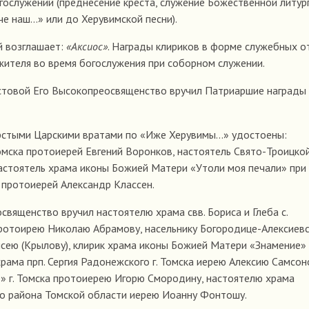
гослужений (преднесение креста, служение Божественной литург
 наш...» или до Херувимской песни).
й возглашает:
«Аксиос»
. Награды клириков в форме служебных о
ителя во время богослужения при соборном служении.
стовой Его Высокопреосвященство вручил Патриаршие награды
ерстыми Царскими вратами по «Иже Херувимы…» удостоены:
Томска протоиерей Евгений Воронков, настоятель Свято-Троицко
 настоятель храма иконы Божией Матери «Утоли моя печали» при
 протоиерей Александр Классен.
вященство вручил настоятелю храма свв. Бориса и Глеба с.
ротоирею Николаю Абрамову, насельнику Богородице-Алексиевс
сею (Крылову), клирик храма иконы Божией Матери «Знамение» г
рама прп. Сергия Радонежского г. Томска иерею Алексию Самсон
» г. Томска протоиерею Игорю Смородину, настоятелю храма
го района Томской области иерею Иоанну Фонтошу.