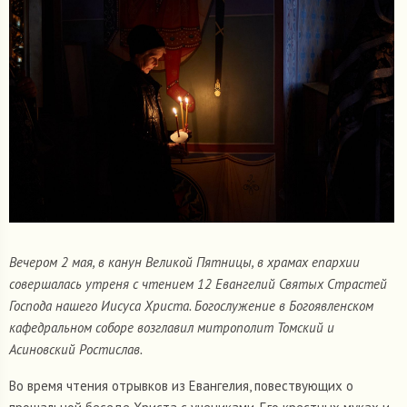
Вечером 2 мая, в канун Великой Пятницы, в храмах епархии
совершалась утреня с чтением 12 Евангелий Святых Страстей
Господа нашего Иисуса Христа. Богослужение в Богоявленском
кафедральном соборе возглавил митрополит Томский и
Асиновский Ростислав.
Во время чтения отрывков из Евангелия, повествующих о