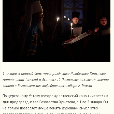
1 января, в первый день предпразднства Рождества Христова,
митрополит Томский и Асиновский Ростислав возглавил чтение
канона в Богоявленском кафедральном соборе г. Томска.
По церковному Уставу предрождественский канон читается в
дни предпразднства Рождества Христова, с 1 по 5 января. Он
не только позволяет лучше понять духовный смысл этих