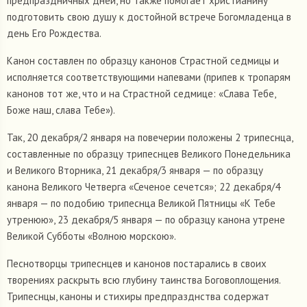
предпраздничных дней, но также помогает христианину
подготовить свою душу к достойной встрече Богомладенца в
день Его Рождества.
Канон составлен по образцу канонов Страстной седмицы и
исполняется соответствующими напевами (припев к тропарям
канонов тот же, что и на Страстной седмице: «Слава Тебе,
Боже наш, слава Тебе»).
Так, 20 декабря/2 января на повечерии положены 2 трипеснца,
составленные по образцу трипеснцев Великого Понедельника
и Великого Вторника, 21 декабря/3 января — по образцу
канона Великого Четверга «Сеченое сечется»; 22 декабря/4
января — по подобию трипеснца Великой Пятницы «К Тебе
утренюю», 23 декабря/5 января — по образцу канона утрене
Великой Субботы «Волною морскою».
Песнотворцы трипеснцев и канонов постарались в своих
творениях раскрыть всю глубину таинства Боговоплощения.
Трипеснцы, каноны и стихиры предпразднства содержат