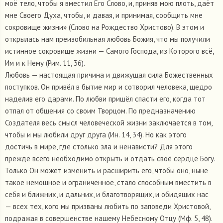
моё тело, чтобы я вместил Его Слово, и, приняв мою плоть, даёт
мне Своего Духа, чтобы, и давая, и принимая, сообщить мне
сокровище жизни» (Слово на Рождество Христово). В этом и
открылась нам преизобильная любовь Божия, что мы получили
истинное сокровище жизни — Самого Господа, из Которого всё,
Им и к Нему (Рим. 11, 36).
Любовь — настоящая причина и движущая сила Божественных
поступков. Он привёл в бытие мир и сотворил человека, щедро
наделив его дарами. По любви пришёл спасти его, когда тот
отпал от общения со своим Творцом. По предназначению
Создателя весь смысл человеческой жизни заключается в том,
чтобы и мы любили друг друга (Ин. 14, 34). Но как этого
достичь в мире, где столько зла и ненависти? Для этого
прежде всего необходимо открыть и отдать своё сердце Богу.
Только Он может изменить и расширить его, чтобы оно, ныне
такое немощное и ограниченное, стало способным вместить в
себя и ближних, и дальних, и благотворящих, и обидящих нас
— всех тех, кого мы призваны любить по заповеди Христовой,
подражая в совершенстве нашему Небесному Отцу (Мф. 5, 48).