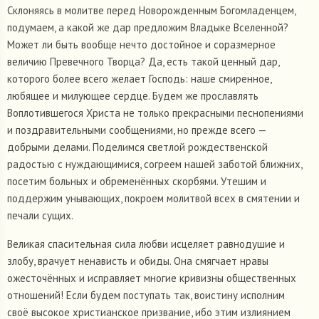
Склоняясь в молитве перед Новорожденным Богомладенцем,
подумаем, а какой же дар предложим Владыке Вселенной?
Может ли быть вообще нечто достойное и соразмерное
величию Превечного Творца? Да, есть такой ценный дар,
которого более всего желает Господь: наше смиренное,
любящее и милующее сердце. Будем же прославлять
Воплотившегося Христа не только прекрасными песнопениями
и поздравительными сообщениями, но прежде всего —
добрыми делами. Поделимся светлой рождественской
радостью с нуждающимися, согреем нашей заботой ближних,
посетим больных и обременённых скорбями. Утешим и
поддержим унывающих, покроем молитвой всех в смятении и
печали сущих.
Великая спасительная сила любви исцеляет равнодушие и
злобу, врачует ненависть и обиды. Она смягчает нравы
ожесточённых и исправляет многие кривизны общественных
отношений! Если будем поступать так, воистину исполним
своё высокое христианское призвание, ибо этим излиянием