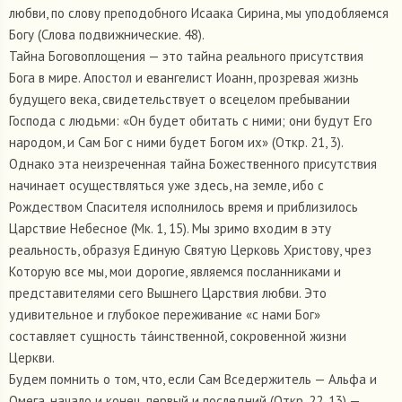
любви, по слову преподобного Исаака Сирина, мы уподобляемся
Богу (Слова подвижнические. 48).
Тайна Боговоплощения — это тайна реального присутствия
Бога в мире. Апостол и евангелист Иоанн, прозревая жизнь
будущего века, свидетельствует о всецелом пребывании
Господа с людьми: «Он будет обитать с ними; они будут Его
народом, и Сам Бог с ними будет Богом их» (Откр. 21, 3).
Однако эта неизреченная тайна Божественного присутствия
начинает осуществляться уже здесь, на земле, ибо с
Рождеством Спасителя исполнилось время и приблизилось
Царствие Небесное (Мк. 1, 15). Мы зримо входим в эту
реальность, образуя Единую Святую Церковь Христову, чрез
Которую все мы, мои дорогие, являемся посланниками и
представителями сего Вышнего Царствия любви. Это
удивительное и глубокое переживание «с нами Бог»
составляет сущность тáинственной, сокровенной жизни
Церкви.
Будем помнить о том, что, если Сам Вседержитель — Альфа и
Омега, начало и конец, первый и последний (Откр. 22, 13) —