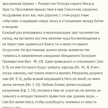
праздников Церкви — Рождество Господа нашего Иисуса
Христа. Прославляя пришествие в мир Спасителя, сердечно
поздравляю всех вас, мои дорогие, с этим радостным
событием, открывшим новую эпоху в отношениях между Богом
и людьми.
Каждый раз вглядываясь в произошедшее два тысячелетия
назад, мы пытаемся постичь величие чуда Боговоплощения и
не перестаём удивляться благости и милости нашего
Создателя. На протяжении долгих веков человечество
томилось в напряжённом ожидании обещанного Господом
Примирителя (Быт. 49, 10): Царя праведного и спасающего (Зах.
9, 9), на имя Которого будут уповать народы (Ис. 42, 4). И вот,
когда, наконец, наступила полнота времён, Младенец родился
нам (Ис. 9, 6), дабы всякий верующий в Него не погиб, но имел
жизнь вечную (Ин. 3, 16). Любовь Божия, превосходящая
разумение (Еф. 3, 19), послала в мир не ходатая, не ангела, не
сильного и могущественного правителя, как думали люди, —
Сам Бог воплотился, чтобы освободить человека от власти
греха и зла.