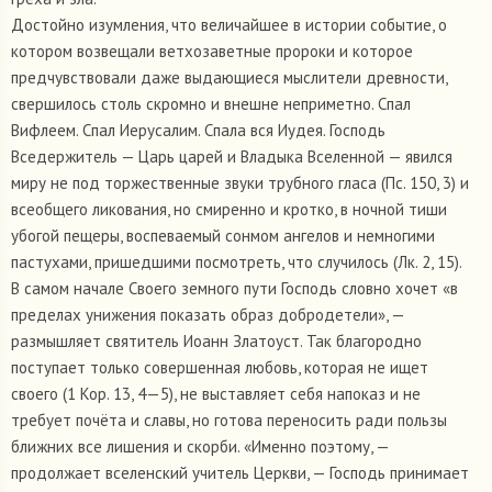
Достойно изумления, что величайшее в истории событие, о
котором возвещали ветхозаветные пророки и которое
предчувствовали даже выдающиеся мыслители древности,
свершилось столь скромно и внешне неприметно. Спал
Вифлеем. Спал Иерусалим. Спала вся Иудея. Господь
Вседержитель — Царь царей и Владыка Вселенной — явился
миру не под торжественные звуки трубного гласа (Пс. 150, 3) и
всеобщего ликования, но смиренно и кротко, в ночной тиши
убогой пещеры, воспеваемый сонмом ангелов и немногими
пастухами, пришедшими посмотреть, что случилось (Лк. 2, 15).
В самом начале Своего земного пути Господь словно хочет «в
пределах унижения показать образ добродетели», —
размышляет святитель Иоанн Златоуст. Так благородно
поступает только совершенная любовь, которая не ищет
своего (1 Кор. 13, 4—5), не выставляет себя напоказ и не
требует почёта и славы, но готова переносить ради пользы
ближних все лишения и скорби. «Именно поэтому, —
продолжает вселенский учитель Церкви, — Господь принимает