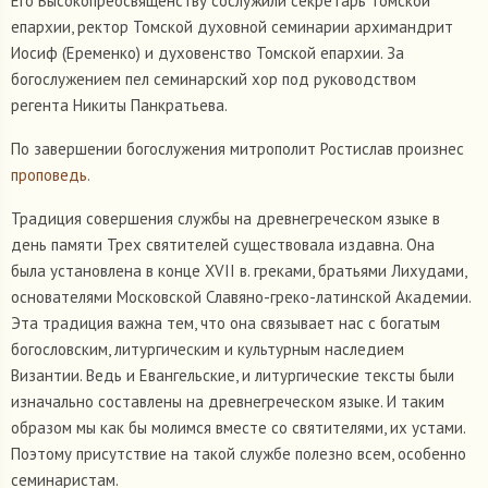
Его Высокопреосвященству сослужили секретарь Томской
епархии, ректор Томской духовной семинарии архимандрит
Иосиф (Еременко) и духовенство Томской епархии. За
богослужением пел семинарский хор под руководством
регента Никиты Панкратьева.
По завершении богослужения митрополит Ростислав произнес
проповедь.
Традиция совершения службы на древнегреческом языке в
день памяти Трех святителей существовала издавна. Она
была установлена в конце XVII в. греками, братьями Лихудами,
основателями Московской Славяно-греко-латинской Академии.
Эта традиция важна тем, что она связывает нас с богатым
богословским, литургическим и культурным наследием
Византии. Ведь и Евангельские, и литургические тексты были
изначально составлены на древнегреческом языке. И таким
образом мы как бы молимся вместе со святителями, их устами.
Поэтому присутствие на такой службе полезно всем, особенно
семинаристам.