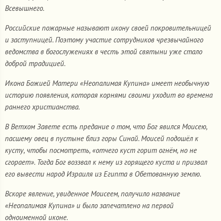
Всевышнего.
Российские пожарные называют икону своей покровительницей
и заступницей. Поэтому участие сотрудников чрезвычайного
ведомства в богослужениях в честь этой святыни уже стало
доброй традицией.
Икона Божией Матери «Неопалимая Купина» имеет необычную
историю появления, которая корнями своими уходит во времена
раннего христианства.
В Ветхом Завете есть предание о том, что Бог явился Моисею,
пасшему овец в пустыне близ горы Синай. Моисей подошёл к
кусту, чтобы посмотреть, «отчего куст горит огнём, но не
сгорает». Тогда Бог воззвал к нему из горящего куста и призвал
его вывести народ Израиля из Египта в Обетованную землю.
Вскоре явление, увиденное Моисеем, получило название
«Неопалимая Купина» и было запечатлено на первой
одноименной иконе.