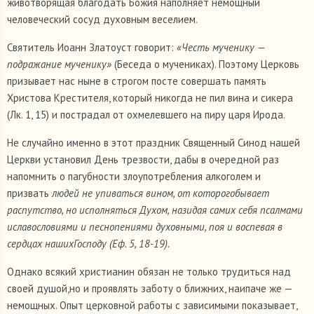
животворящая благодать Божия наполняет немощный
человеческий сосуд духовным веселием.
Святитель Иоанн Златоуст говорит:
«Честь мученику —
подражание мученику»
(Беседа о мучениках). Поэтому Церковь
призывает нас ныне в строгом посте совершать память
Христова Крестителя, который никогда не пил вина и сикера
(Лк. 1, 15) и пострадал от охмелевшего на пиру царя Ирода.
Не случайно именно в этот праздник Священный Синод нашей
Церкви установил День трезвости, дабы в очередной раз
напомнить о пагубности злоупотребления алкоголем и
призвать
людей не упиваться вином, от которогобывает
распутство, но исполняться Духом, назидая самих себя псалмами
иславословиями и песнопениями духовными, поя и воспевая в
сердцах нашихГосподу (Еф. 5, 18-19).
Однако всякий христианин обязан не только трудиться над
своей душой,но и проявлять заботу о ближних, наипаче же —
немощных. Опыт церковной работы с зависимыми показывает,