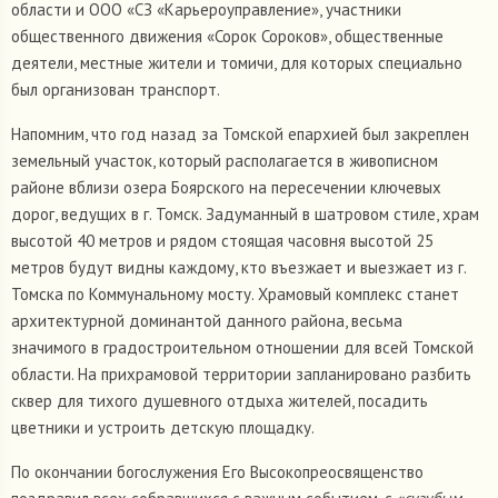
области и ООО «СЗ «Карьероуправление», участники
общественного движения «Сорок Сороков», общественные
деятели, местные жители и томичи, для которых специально
был организован транспорт.
Напомним, что год назад за Томской епархией был закреплен
земельный участок, который располагается в живописном
районе вблизи озера Боярского на пересечении ключевых
дорог, ведущих в г. Томск. Задуманный в шатровом стиле, храм
высотой 40 метров и рядом стоящая часовня высотой 25
метров будут видны каждому, кто въезжает и выезжает из г.
Томска по Коммунальному мосту. Храмовый комплекс станет
архитектурной доминантой данного района, весьма
значимого в градостроительном отношении для всей Томской
области. На прихрамовой территории запланировано разбить
сквер для тихого душевного отдыха жителей, посадить
цветники и устроить детскую площадку.
По окончании богослужения Его Высокопреосвященство