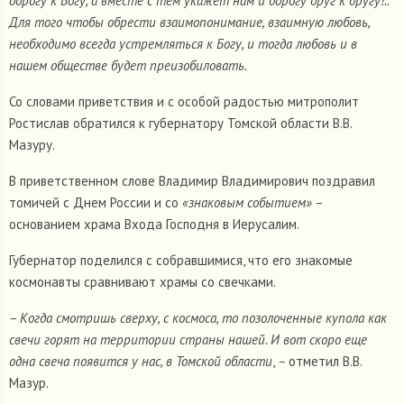
дорогу к Богу, а вместе с тем укажет нам и дорогу друг к другу!..
Для того чтобы обрести взаимопонимание, взаимную любовь,
необходимо всегда устремляться к Богу, и тогда любовь и в
нашем обществе будет преизобиловать.
Со словами приветствия и с особой радостью митрополит
Ростислав обратился к губернатору Томской области В.В.
Мазуру.
В приветственном слове Владимир Владимирович поздравил
томичей с Днем России и со
«знаковым событием»
–
основанием храма Входа Господня в Иерусалим.
Губернатор поделился с собравшимися, что его знакомые
космонавты сравнивают храмы со свечками.
– Когда смотришь сверху, с космоса, то позолоченные купола как
свечи горят на территории страны нашей. И вот скоро еще
одна свеча появится у нас, в Томской области
,
–
отметил В.В.
Мазур.