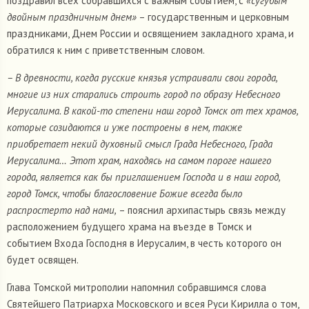
поздравил всех собравшихся с важным событием, с
«сугубым
двойным праздничным днем»
– государственным и церковным
праздниками, Днем России и освящением закладного храма, и
обратился к ним с приветственным словом.
– В древности, когда русские князья устраивали свои города,
многие из них старались строить город по образу Небесного
Иерусалима. В какой-то степени наш город Томск от тех храмов,
которые созидаются и уже построены в нем, также
приобретает некий духовный смысл Града Небесного, Града
Иерусалима…
Этот храм, находясь на самом пороге нашего
города, является как бы приглашением Господа и в наш город,
город Томск, чтобы благословение Божие всегда было
распростерто над нами,
– пояснил архипастырь связь между
расположением будущего храма на въезде в Томск и
событием Входа Господня в Иерусалим, в честь которого он
будет освящен.
Глава Томской митрополии напомнил собравшимся слова
Святейшего Патриарха Московского и всея Руси Кирилла о том,