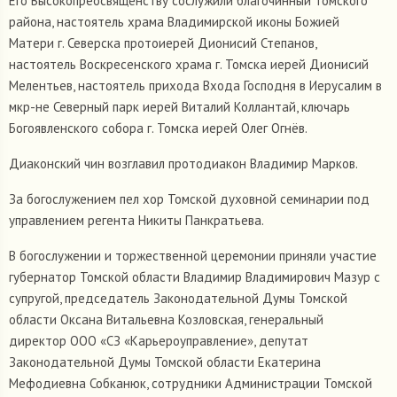
Его Высокопреосвященству сослужили благочинный Томского
района, настоятель храма Владимирской иконы Божией
Матери г. Северска протоиерей Дионисий Степанов,
настоятель Воскресенского храма г. Томска иерей Дионисий
Мелентьев, настоятель прихода Входа Господня в Иерусалим в
мкр-не Северный парк иерей Виталий Коллантай, ключарь
Богоявленского собора г. Томска иерей Олег Огнёв.
Диаконский чин возглавил протодиакон Владимир Марков.
За богослужением пел хор Томской духовной семинарии под
управлением регента Никиты Панкратьева.
В богослужении и торжественной церемонии приняли участие
губернатор Томской области Владимир Владимирович Мазур с
супругой, председатель Законодательной Думы Томской
области Оксана Витальевна Козловская, генеральный
директор ООО «СЗ «Карьероуправление», депутат
Законодательной Думы Томской области Екатерина
Мефодиевна Собканюк, сотрудники Администрации Томской