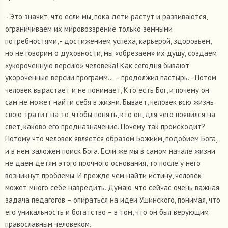
- Это значит, что если мы, пока дети растут и развиваются,
ограничиваем их мировоззрение только земными
потребностями, - достижением успеха, карьерой, здоровьем,
но не говорим о духовности, мы «обрезаем» их душу, создаем
«укороченную версию» человека! Как сегодня бывают
укороченные версии программ.., – продолжил пастырь. - Потом
человек вырастает и не понимает, Кто есть Бог, и почему он
сам не может найти себя в жизни. Бывает, человек всю жизнь
свою тратит на то, чтобы понять, кто он, для чего появился на
свет, каково его предназначение. Почему так происходит?
Потому что человек является образом Божиим, подобием Бога,
и в нем заложен поиск Бога. Если же мы в самом начале жизни
не даем детям этого прочного основания, то после у него
возникнут проблемы. И прежде чем найти истину, человек
может много себе навредить. Думаю, что сейчас очень важная
задача педагогов – опираться на идеи Ушинского, понимая, что
его уникальность и богатство – в том, что он был верующим
православным человеком.