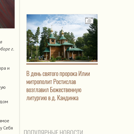
в
боре г.
ора и
В день святого пророка Илии
митрополит Ростислав
ную
возглавил Божественную
литургию в д. Кандинка
идом
самое
у Себя
ПОПУЛЯРНЫЕ НОВОСТИ