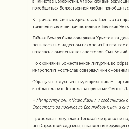
в Таинстве Евхаристии, чтобы каждый верующий
приобщиться Божественной любви, приобщитьс
К Причастию Святых Христовых Таин в этот пра
томичей и сельчан причастились в Великий Четв
Тайная Вечеря была совершена Христом за день
день память о чудесном исходе из Египта, где 
началась с омовения ног апостолов. Сын Божий
По окончании Божественной литургии, во образ 
митрополит Ростислав совершил чин омовения 
Обращаясь к духовенству и прихожанам с архи
возблагодарить Господа за принятые Святые Д
–
Мы приступили к Чаше Жизни, и соединились с
Спасителю за премногую Его любовь к нам и сн
Продолжая тему, глава Томской митрополии по
дни Страстной седмицы, и напомнил верующим 