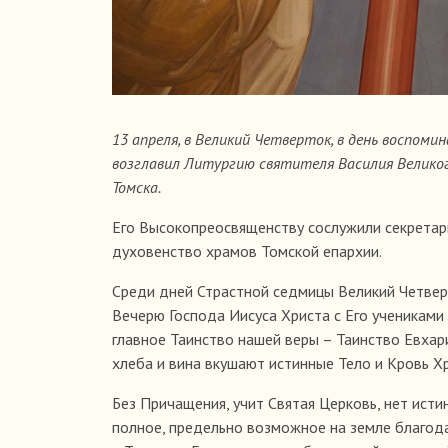
13 апреля, в Великий Четверток, в день воспом
возглавил Литургию святителя Василия Великого
Томска.
Его Высокопреосвященству сослужили секретарь
духовенство храмов Томской епархии.
Среди дней Страстной седмицы Великий Четвер
Вечерю Господа Иисуса Христа с Его учениками
главное Таинство нашей веры – Таинство Евхар
хлеба и вина вкушают истинные Тело и Кровь Х
Без Причащения, учит Святая Церковь, нет исти
полное, предельно возможное на земле благода