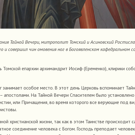
инания Тайной Вечери, митрополит Томский и Асиновский Ростисла
 и совершил чин омовения ног в Богоявленском кафедральном со
 Томской епархии архимандрит Иосиф (Еременко), клирики соб
г занимает особое место. В этот день Церковь вспоминает Тай
 – апостолами. На Тайной Вечери Спасителем было установлено
истии, или Причащения, во время которого все верующие под в
ристовы.
нной христианской жизни, так как в этом Таинстве происходит 
тное соединение человека с Богом. Господь преподает человек