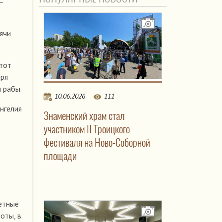
–
ячи
этот
еря
 рабы.
10.06.2026
111
нгелия
Знаменский храм стал
участником II Троицкого
фестиваля на Ново-Соборной
площади
етные
оты, в