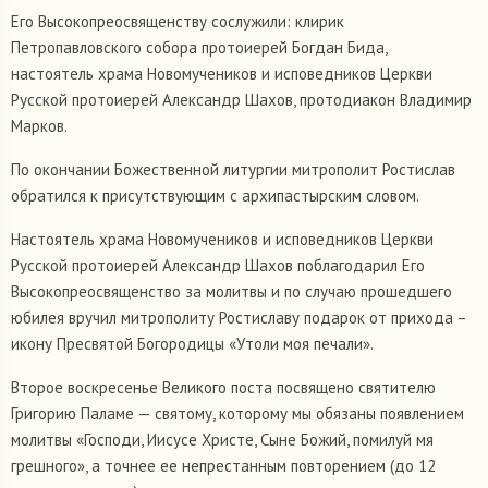
Его Высокопреосвященству сослужили: клирик
Петропавловского собора протоиерей Богдан Бида,
настоятель храма Новомучеников и исповедников Церкви
Русской протоиерей Александр Шахов, протодиакон Владимир
Марков.
По окончании Божественной литургии митрополит Ростислав
обратился к присутствующим с архипастырским словом.
Настоятель храма Новомучеников и исповедников Церкви
Русской протоиерей Александр Шахов поблагодарил Его
Высокопреосвященство за молитвы и по случаю прошедшего
юбилея вручил митрополиту Ростиславу подарок от прихода –
икону Пресвятой Богородицы «Утоли моя печали».
Второе воскресенье Великого поста посвящено святителю
Григорию Паламе — святому, которому мы обязаны появлением
молитвы «Господи, Иисусе Христе, Сыне Божий, помилуй мя
грешного», а точнее ее непрестанным повторением (до 12