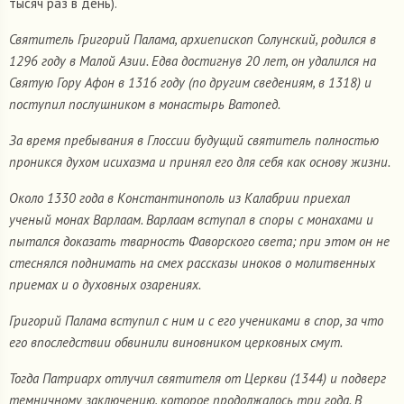
тысяч раз в день).
Святитель Григорий Палама, архиепископ Солунский, родился в
1296 году в Малой Азии. Едва достигнув 20 лет, он удалился на
Святую Гору Афон в 1316 году (по другим сведениям, в 1318) и
поступил послушником в монастырь Ватопед.
За время пребывания в Глоссии будущий святитель полностью
проникся духом исихазма и принял его для себя как основу жизни.
Около 1330 года в Константинополь из Калабрии приехал
ученый монах Варлаам. Варлаам вступал в споры с монахами и
пытался доказать тварность Фаворского света; при этом он не
стеснялся поднимать на смех рассказы иноков о молитвенных
приемах и о духовных озарениях.
Григорий Палама вступил с ним и с его учениками в спор, за что
его впоследствии обвинили виновником церковных смут.
Тогда Патриарх отлучил святителя от Церкви (1344) и подверг
темничному заключению, которое продолжалось три года. В