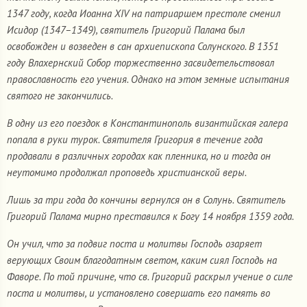
1347 году, когда Иоанна XIV на патриаршем престоле сменил
Исидор (1347–1349), святитель Григорий Палама был
освобожден и возведен в сан архиепископа Солунского. В 1351
году Влахернский Собор торжественно засвидетельствовал
православность его учения. Однако на этом земные испытания
святого не закончились.
В одну из его поездок в Константинополь византийская галера
попала в руки турок. Святителя Григория в течение года
продавали в различных городах как пленника, но и тогда он
неутомимо продолжал проповедь христианской веры.
Лишь за три года до кончины вернулся он в Солунь. Святитель
Григорий Палама мирно преставился к Богу 14 ноября 1359 года.
Он учил, что за подвиг поста и молитвы Господь озаряет
верующих Своим благодатным светом, каким сиял Господь на
Фаворе. По той причине, что св. Григорий раскрыл учение о силе
поста и молитвы, и установлено совершать его память во