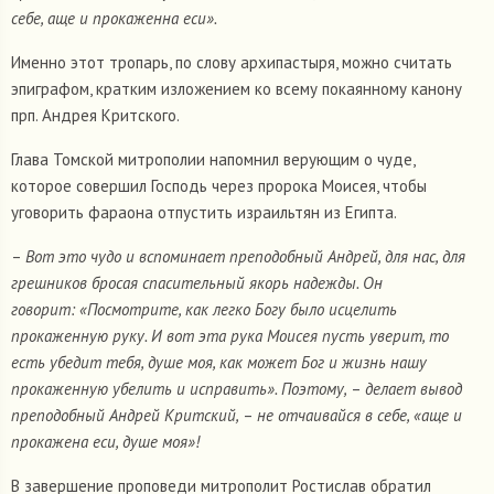
себе, аще и прокаженна еси».
Именно этот тропарь, по слову архипастыря, можно считать
эпиграфом, кратким изложением ко всему покаянному канону
прп. Андрея Критского.
Глава Томской митрополии напомнил верующим о чуде,
которое совершил Господь через пророка Моисея, чтобы
уговорить фараона отпустить израильтян из Египта.
–
Вот это чудо и вспоминает преподобный Андрей, для нас, для
грешников бросая спасительный якорь надежды. Он
говорит: «Посмотрите, как легко Богу было исцелить
прокаженную руку. И вот эта рука Моисея пусть уверит, то
есть убедит тебя, душе моя, как может Бог и жизнь нашу
прокаженную убелить и исправить». Поэтому,
–
делает вывод
преподобный Андрей Критский,
–
не отчаивайся в себе, «аще и
прокажена еси, душе моя»!
В завершение проповеди митрополит Ростислав обратил