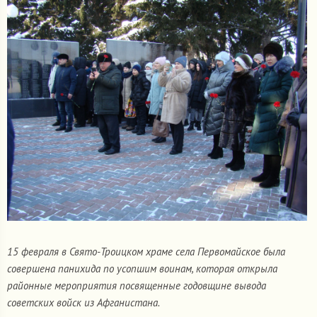
15 февраля в Свято-Троицком храме села Первомайское была
совершена панихида по усопшим воинам, которая открыла
районные мероприятия посвященные годовщине вывода
советских войск из Афганистана.