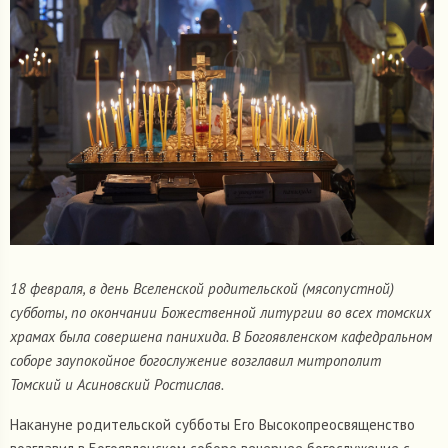
18 февраля, в день Вселенской родительской (мясопустной)
субботы, по окончании Божественной литургии во всех томских
храмах была совершена панихида. В Богоявленском кафедральном
соборе заупокойное богослужение возглавил митрополит
Томский и Асиновский Ростислав.
Накануне родительской субботы Его Высокопреосвященство