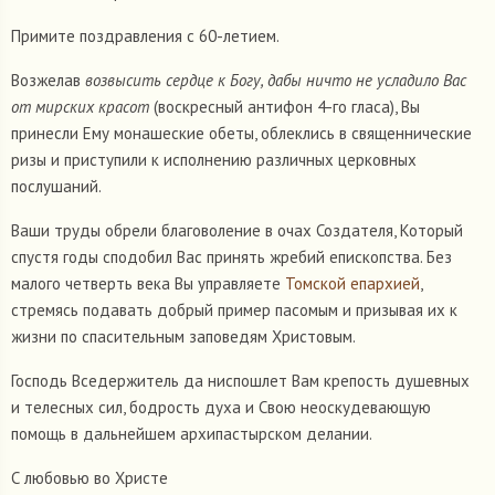
Примите поздравления с 60-летием.
Возжелав
возвысить сердце к Богу, дабы ничто не усладило Вас
от мирских красот
(воскресный антифон 4-го гласа), Вы
принесли Ему монашеские обеты, облеклись в священнические
ризы и приступили к исполнению различных церковных
послушаний.
Ваши труды обрели благоволение в очах Создателя, Который
спустя годы сподобил Вас принять жребий епископства. Без
малого четверть века Вы управляете
Томской епархией
,
стремясь подавать добрый пример пасомым и призывая их к
жизни по спасительным заповедям Христовым.
Господь Вседержитель да ниспошлет Вам крепость душевных
и телесных сил, бодрость духа и Свою неоскудевающую
помощь в дальнейшем архипастырском делании.
С любовью во Христе