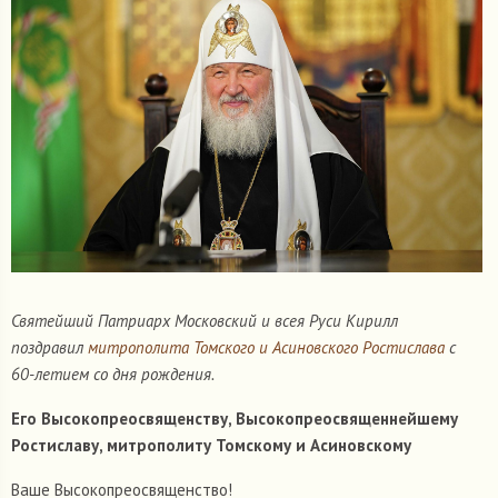
Святейший Патриарх Московский и всея Руси Кирилл
поздравил
митрополита Томского и Асиновского Ростислава
с
60-летием со дня рождения.
Его Высокопреосвященству, Высокопреосвященнейшему
Ростиславу, митрополиту Томскому и Асиновскому
Ваше Высокопреосвященство!