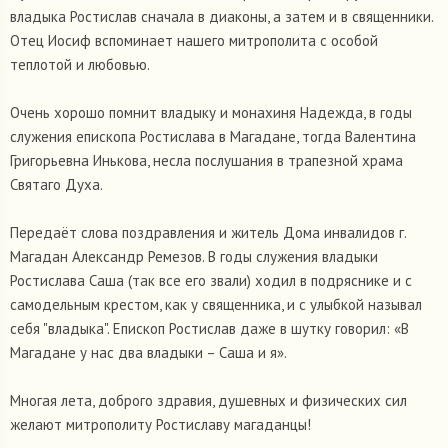
владыка Ростислав сначала в диаконы, а затем и в священники.
Отец Иосиф вспоминает нашего митрополита с особой
теплотой и любовью.
Очень хорошо помнит владыку и монахиня Надежда, в годы
служения епископа Ростислава в Магадане, тогда Валентина
Григорьевна Инькова, несла послушания в трапезной храма
Святаго Духа.
Передаёт слова поздравления и житель Дома инвалидов г.
Магадан Александр Ремезов. В годы служения владыки
Ростислава Саша (так все его звали) ходил в подряснике и с
самодельным крестом, как у священника, и с улыбкой называл
себя "владыка". Епископ Ростислав даже в шутку говорил: «В
Магадане у нас два владыки – Саша и я».
Многая лета, доброго здравия, душевных и физических сил
желают митрополиту Ростиславу магаданцы!