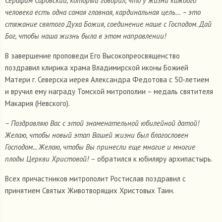
Серафим Саровский, который говорил, что у жизни каждого
человека есть одна самая главная, кардинальная цель… – это
стяжание святого Духа Божия, соединение наше с Господом. Дай
Бог, чтобы наша жизнь была в этом направлении!
В завершение проповеди Его Высокопреосвященство
поздравил клирика храма Владимирской иконы Божией
Матери г. Северска иерея Александра Федотова с 50-летием
и вручил ему награду Томской митрополии – медаль святителя
Макария (Невского).
– Поздравляю Вас с этой знаменательной юбилейной датой!
Желаю, чтобы новый этап Вашей жизни был благословен
Господом... Желаю, чтобы Вы принесли еще многие и многие
плоды Церкви Христовой! –
обратился к юбиляру архипастырь.
Всех причастников митрополит Ростислав поздравил с
принятием Святых Животворящих Христовых Таин.