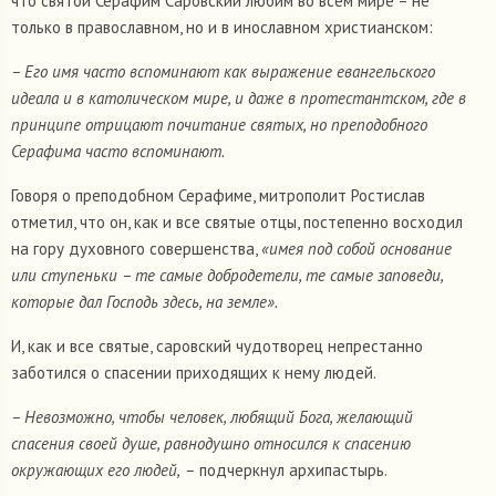
что святой Серафим Саровский любим во всем мире – не
только в православном, но и в инославном христианском:
– Его имя часто вспоминают как выражение евангельского
идеала и в католическом мире, и даже в протестантском, где в
принципе отрицают почитание святых, но преподобного
Серафима часто вспоминают.
Говоря о преподобном Серафиме, митрополит Ростислав
отметил, что он, как и все святые отцы, постепенно восходил
на гору духовного совершенства,
«имея под собой основание
или ступеньки – те самые добродетели, те самые заповеди,
которые дал Господь здесь, на земле».
И, как и все святые, саровский чудотворец непрестанно
заботился о спасении приходящих к нему людей.
– Невозможно, чтобы человек, любящий Бога, желающий
спасения своей душе, равнодушно относился к спасению
окружающих его людей,
–
подчеркнул архипастырь.