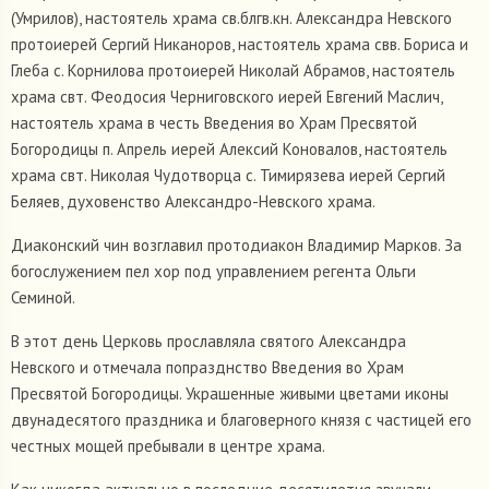
(Умрилов), настоятель храма св.блгв.кн. Александра Невского
протоиерей Сергий Никаноров, настоятель храма свв. Бориса и
Глеба с. Корнилова протоиерей Николай Абрамов, настоятель
храма свт. Феодосия Черниговского иерей Евгений Маслич,
настоятель храма в честь Введения во Храм Пресвятой
Богородицы п. Апрель иерей Алексий Коновалов, настоятель
храма свт. Николая Чудотворца с. Тимирязева иерей Сергий
Беляев, духовенство Александро-Невского храма.
Диаконский чин возглавил протодиакон Владимир Марков. За
богослужением пел хор под управлением регента Ольги
Семиной.
В этот день Церковь прославляла святого Александра
Невского и отмечала попразднство Введения во Храм
Пресвятой Богородицы. Украшенные живыми цветами иконы
двунадесятого праздника и благоверного князя с частицей его
честных мощей пребывали в центре храма.