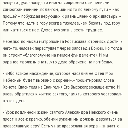
чему-то духовному, что иногда сопряжено с лишениями,
самоограничением, подвигом, или идти по легкому пути – как
проще? – побуждал верующих к размышлению архипастырь. –
Потому что идти в гору всегда тяжелее, чем бежать под гору
или катиться с нее. Духовную жизнь вести труднее.
Нередко, по мысли митрополита Ростислава, стремясь достичь
чего-то, человек переступает через заповеди Божии. Но тогда
он строит «благополучие на гнилом фундаменте». И мы
заранее «должны знать, что дело обречено на погибель».
- «Ибо всякое насаждение, которое насадил не Отец Мой
Небесный, будет вырвано с корнем», - процитировал слова
Христа Спасителя из Евангелия Его Высокопреосвященство. И
вновь обратился к житию святого, память которого чествовали
в этот день.
- Урок подлинной жизни святого Александра Невского очень
прост и ясен: крепко, обеими руками мы должны держаться за
православную веру! Есть у нас православная вера – значит, с