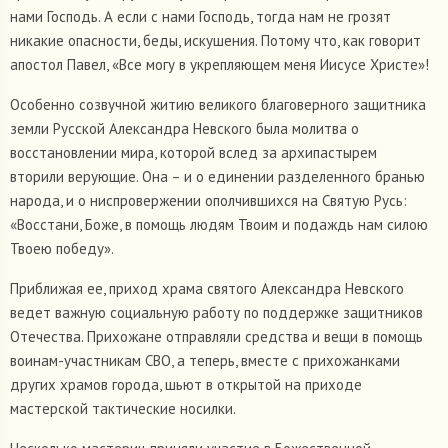
нами Господь. А если с нами Господь, тогда нам не грозят
никакие опасности, беды, искушения. Потому что, как говорит
апостол Павел, «Все могу в укрепляющем меня Иисусе Христе»!
Особенно созвучной житию великого благоверного защитника
земли Русской Александра Невского была молитва о
восстановлении мира, которой вслед за архипастырем
вторили верующие. Она – и о единении разделенного бранью
народа, и о ниспровержении ополчившихся на Святую Русь:
«Восстани, Боже, в помощь людям Твоим и подаждь нам силою
Твоею победу».
Приближая ее, приход храма святого Александра Невского
ведет важную социальную работу по поддержке защитников
Отечества. Прихожане отправляли средства и вещи в помощь
воинам-участникам СВО, а теперь, вместе с прихожанками
других храмов города, шьют в открытой на приходе
мастерской тактические носилки.