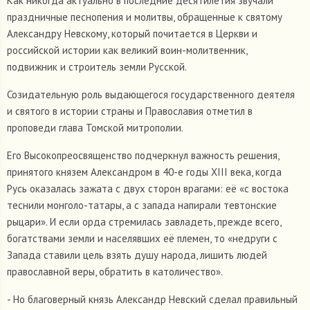
Как никогда актуально в последние десятилетия звучали
праздничные песнопения и молитвы, обращенные к святому
Александру Невскому, который почитается в Церкви и
российской истории как великий воин-молитвенник,
подвижник и строитель земли Русской.
Созидательную роль выдающегося государственного деятеля
и святого в истории страны и Православия отметил в
проповеди глава Томской митрополии.
Его Высокопреосвященство подчеркнул важность решения,
принятого князем Александром в 40-е годы XIII века, когда
Русь оказалась зажата с двух сторон врагами: её «с востока
теснили монголо-татары, а с запада напирали тевтонские
рыцари». И если орда стремилась завладеть, прежде всего,
богатствами земли и населявших её племен, то «недруги с
Запада ставили цель взять душу народа, лишить людей
православной веры, обратить в католичество».
- Но благоверный князь Александр Невский сделал правильный