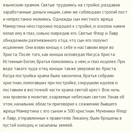
языческим храмом. Святые трудились на стройке, раздавая
заработанные деньги нищим, сами же соблюдали строгий пост
и непрестанно молились. Однажды сын местного жреца
Мамертина неосторожно подошел к стройке, и осколок камня
попал ему в глаз, сильно повредив его. Святые Флор и Лавр
обнадежили разгневанного отца, что сын его получит
исцеление. Они взяли юношу к себе и наставили вере во
Христа. После того, как юноша исповедал Иисуса Христа
Истинным Богом, братья помолились о нем, и глаз исцелел. При
виде такого чуда отец юноши также уверовал во Христа.
Когда постройка храма была закончена, братья собрали
христиан, помогавших при постройке, сокрушили идолов и
поставили в восточной части храма святой крест. Всю ночь
они провели в молитве, озаряемые небесным светом. Узнав об
этом, начальник области приговорил к сожжению бывшего
жреца Мамертина с его сыном и 300 христиан. Мученики Флор
и Лавр, отправленные к правителю Ликаону, были брошены в
пустой колодец и засыпаны землей.