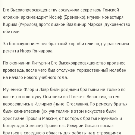
Его Высокопреосвященству сослужили секретарь Томской
епрахии архимандрит Иосиф (Еременко), игумен монастыря
Кирилл (Умрилов), протодиакон Владимир Марков, духовенство
обители.
За богослужением пел братский хор обители под управлением
регента Игоря Гончарова.
По окончании Литургии Его Высокопреосвященство произнес
проповедь, после чего был отслужен торжественный молебен
на начало нового учебного года.
Мученики Флор и Лавр были родными братьями не только по
плоти, но и по духу. Они жили во II веке в Византии, затем
переселились в Иллирию (ныне Югославия). По ремеслу братья
были камнетесами (их учителями в этом искусстве были
христиане Прокл и Максим, от которых братья научились и
богоугодной жизни). Правитель Иллирии Ликаон послал
братьев в соседнюю область для работы над строящимся