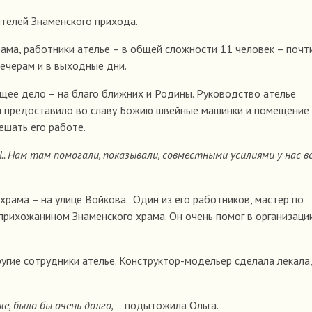
телей Знаменского прихода.
ама, работники ателье – в общей сложности 11 человек – почт
ечерам и в выходные дни.
щее дело – на благо ближних и Родины. Руководство ателье
 и предоставило во славу Божию швейные машинки и помещение
ешать его работе.
о!.. Нам там помогали, показывали, совместными усилиями у нас в
храма – на улице Войкова. Один из его работников, мастер по
прихожанином Знаменского храма. Он очень помог в организаци
угие сотрудники ателье. Конструктор-модельер сделала лекала,
же, было бы очень долго, –
подытожила Ольга.