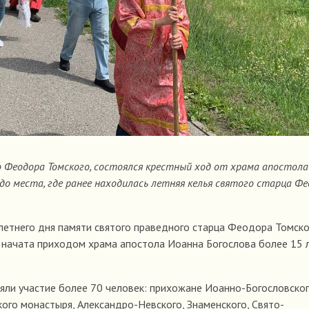
о Феодора Томского, состоялся крестный ход от храма апостола
до места, где ранее находилась летняя келья святого старца Ф
етнего дня памяти святого праведного старца Феодора Томско
а начата приходом храма апостола Иоанна Богослова более 15 
яли участие более 70 человек: прихожане Иоанно-Богословско
ого монастыря, Александро-Невского, Знаменского, Свято-