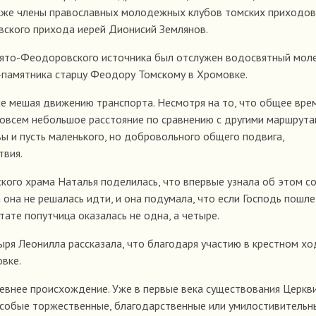
акже члены православных молодежных клубов томских приходов
вского прихода иерей Дионисий Землянов.
вято-Феодоровского источника был отслужен водосвятный моле
-памятника старцу Феодору Томскому в Хромовке.
не мешая движению транспорта. Несмотря на то, что общее вре
о совсем небольшое расстояние по сравнению с другими маршрут
ы и пусть маленького, но добровольного общего подвига,
твия.
кого храма Наталья поделилась, что впервые узнала об этом с
 она не решалась идти, и она подумала, что если Господь пошле
тате попутчица оказалась не одна, а четыре.
ря Леонилла рассказала, что благодаря участию в крестном хо
вке.
евнее происхождение. Уже в первые века существования Церкв
особые торжественные, благодарственные или умилостивительн