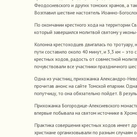
Феодосиевского и других томских храмов, а т
Возглавил шествие настоятель Иоанно-Богосло
По окончании крестного хода на территории С
который завершился молитвой святому у иконы
Колонна крестоходцев двигалась по тротуару, 
пути составило около 40 минут, и 3,3 км – эт
крестных ходов, радость от совместной молитв
почувствовали все участники праздничного шес
Одна из участниц, прихожанка Александро-Невс
прочитав анонс на сайте Томской епархии. Одна
попутчицу, то она обязательно пойдет. В резуль
Прихожанка Богородице-Алексиевского монасты
впервые побывала на святом источнике в Хромо
Практика совершения крестных ходов имеет др
христиане организовывали по разным случаям 