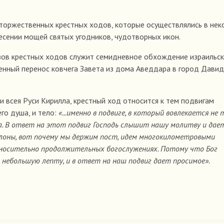
 торжественных крестных ходов, которые осуществлялись в не
есении мощей святых угодников, чудотворных икон.
зов крестных ходов служит семидневное обхождение израильс
венный перенос ковчега Завета из дома Аведдара в город Давид
 всея Руси Кирилла, крестный ход относится к тем подвигам
го душа, и тело:
«...именно в подвиге, в который вовлекается не 
ла. В ответ на этот подвиг Господь слышит нашу молитву и дае
клоны, вот почему мы держим пост, идем многокилометровыми
носительно продолжительных богослужениях. Потому что Бог
небольшую лепту, и в ответ на наш подвиг дает просимое».