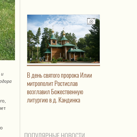
 и
В день святого пророка Илии
еодора
митрополит Ростислав
возглавил Божественную
литургию в д. Кандинка
го,
лет
го
ПОПУЛЯРНЫЕ НОВОСТИ