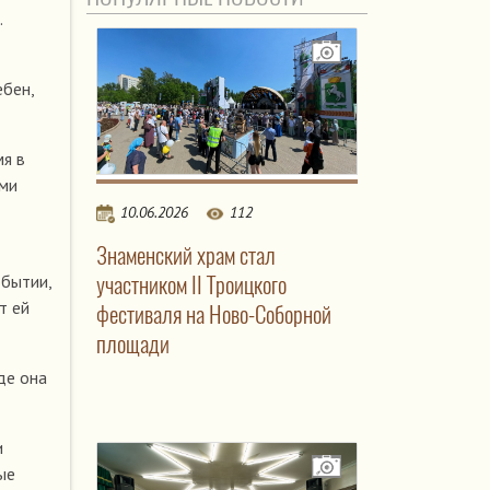
.
бен,
мя в
ами
10.06.2026
112
Знаменский храм стал
участником II Троицкого
обытии,
т ей
фестиваля на Ново-Соборной
площади
де она
и
ые