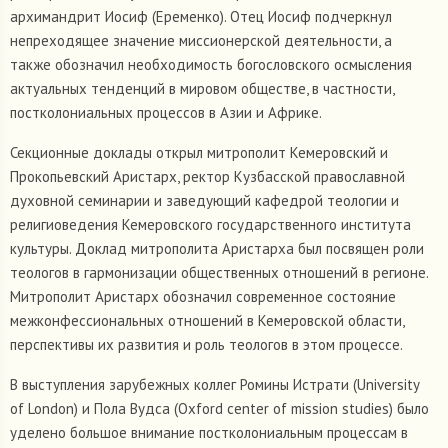
архимандрит Иосиф (Еременко). Отец Иосиф подчеркнул
непреходящее значение миссионерской деятельности, а
также обозначил необходимость богословского осмысления
актуальных тенденций в мировом обществе, в частности,
постколониальных процессов в Азии и Африке.
Секционные доклады открыл митрополит Кемеровский и
Прокопьевский Аристарх, ректор Кузбасской православной
духовной семинарии и заведующий кафедрой теологии и
религиоведения Кемеровского государственного института
культуры. Доклад митрополита Аристарха был посвящен роли
теологов в гармонизации общественных отношений в регионе.
Митрополит Аристарх обозначил современное состояние
межконфессиональных отношений в Кемеровской области,
перспективы их развития и роль теологов в этом процессе.
В выступления зарубежных коллег Ромины Истрати (University
of London) и Пола Вудса (Oxford center of mission studies) было
уделено большое внимание постколониальным процессам в