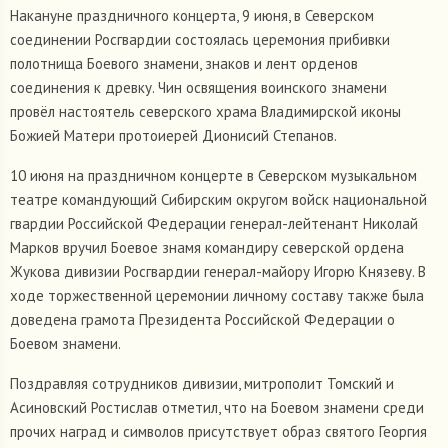
Накануне праздничного концерта, 9 июня, в Северском
соединении Росгвардии состоялась церемония прибивки
полотнища Боевого знамени, знаков и лент орденов
соединения к древку. Чин освящения воинского знамени
провёл настоятель северского храма Владимирской иконы
Божией Матери протоиерей Дионисий Степанов.
10 июня на праздничном концерте в Северском музыкальном
театре командующий Сибирским округом войск национальной
гвардии Российской Федерации генерал-лейтенант Николай
Марков вручил Боевое знамя командиру северской ордена
Жукова дивизии Росгвардии генерал-майору Игорю Князеву. В
ходе торжественной церемонии личному составу также была
доведена грамота Президента Российской Федерации о
Боевом знамени.
Поздравляя сотрудников дивизии, митрополит Томский и
Асиновский Ростислав отметил, что на Боевом знамени среди
прочих наград и символов присутствует образ святого Георгия