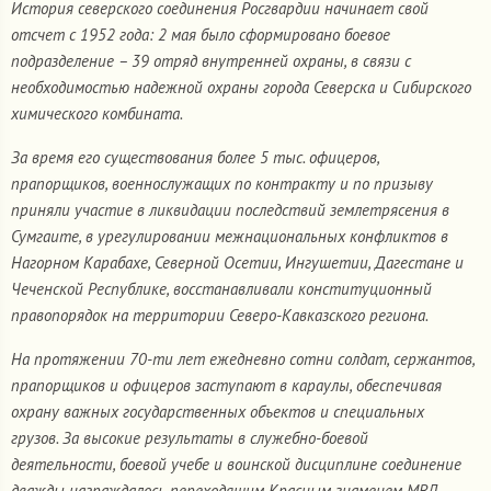
История северского соединения Росгвардии начинает свой
отсчет с 1952 года: 2 мая было сформировано боевое
подразделение – 39 отряд внутренней охраны, в связи с
необходимостью надежной охраны города Северска и Сибирского
химического комбината.
За время его существования более 5 тыс. офицеров,
прапорщиков, военнослужащих по контракту и по призыву
приняли участие в ликвидации последствий землетрясения в
Сумгаите, в урегулировании межнациональных конфликтов в
Нагорном Карабахе, Северной Осетии, Ингушетии, Дагестане и
Чеченской Республике, восстанавливали конституционный
правопорядок на территории Северо-Кавказского региона.
На протяжении 70-ти лет ежедневно сотни солдат, сержантов,
прапорщиков и офицеров заступают в караулы, обеспечивая
охрану важных государственных объектов и специальных
грузов. За высокие результаты в служебно-боевой
деятельности, боевой учебе и воинской дисциплине соединение
дважды награждалось переходящим Красным знаменем МВД